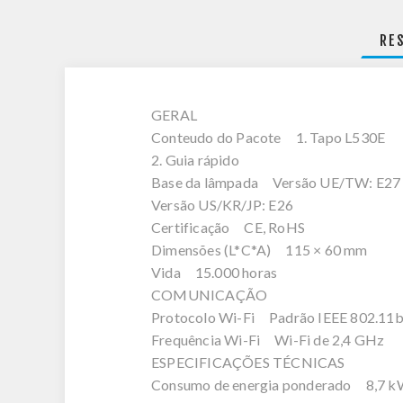
RE
GERAL
Conteudo do Pacote 1. Tapo L530E
2. Guia rápido
Base da lâmpada Versão UE/TW: E27
Versão US/KR/JP: E26
Certificação CE, RoHS
Dimensões (L*C*A) 115 × 60 mm
Vida 15.000 horas
COMUNICAÇÃO
Protocolo Wi-Fi Padrão IEEE 802.11b
Frequência Wi-Fi Wi-Fi de 2,4 GHz
ESPECIFICAÇÕES TÉCNICAS
Consumo de energia ponderado 8,7 