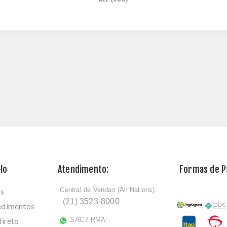
lo
Atendimento:
Formas de 
Central de Vendas (All Nations):
os
ﾠ
(21) 3523-8000
cedimentos
direto
SAC / RMA:
ﾠ