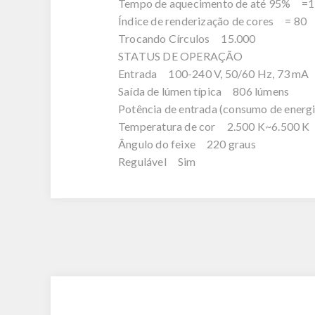
Tempo de aquecimento de até 95% =1
Índice de renderização de cores = 80
Trocando Círculos 15.000
STATUS DE OPERAÇÃO
Entrada 100-240 V, 50/60 Hz, 73 mA
Saída de lúmen típica 806 lúmens
Potência de entrada (consumo de energ
Temperatura de cor 2.500 K~6.500 K
Ângulo do feixe 220 graus
Regulável Sim