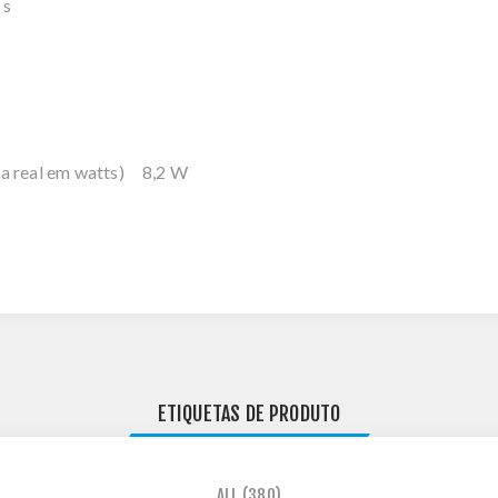
 s
ia real em watts) 8,2 W
ETIQUETAS DE PRODUTO
ALL
(380)