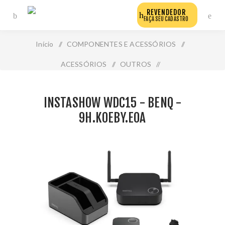
REVENDEDOR
FAÇA SEU CADASTRO
Início
/
COMPONENTES E ACESSÓRIOS
/
ACESSÓRIOS
/
OUTROS
/
Instashow Wdc15 - Benq - 9h.K0eby.E0a
INSTASHOW WDC15 - BENQ -
9H.K0EBY.E0A