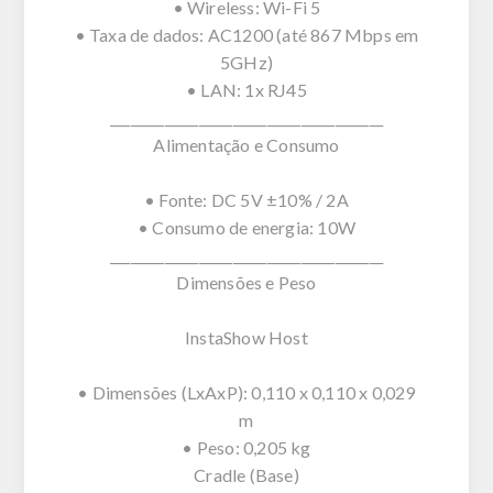
• Wireless: Wi-Fi 5
• Taxa de dados: AC1200 (até 867 Mbps em
5GHz)
• LAN: 1x RJ45
________________________________________
Alimentação e Consumo
• Fonte: DC 5V ±10% / 2A
• Consumo de energia: 10W
________________________________________
Dimensões e Peso
InstaShow Host
• Dimensões (LxAxP): 0,110 x 0,110 x 0,029
m
• Peso: 0,205 kg
Cradle (Base)