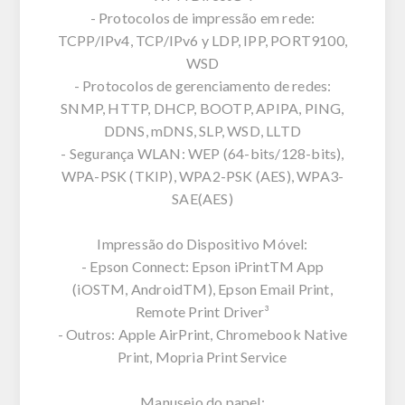
- Protocolos de impressão em rede:
TCPP/IPv4, TCP/IPv6 y LDP, IPP, PORT9100,
WSD
- Protocolos de gerenciamento de redes:
SNMP, HTTP, DHCP, BOOTP, APIPA, PING,
DDNS, mDNS, SLP, WSD, LLTD
- Segurança WLAN: WEP (64-bits/128-bits),
WPA-PSK (TKIP), WPA2-PSK (AES), WPA3-
SAE(AES)
Impressão do Dispositivo Móvel:
- Epson Connect: Epson iPrintTM App
(iOSTM, AndroidTM), Epson Email Print,
Remote Print Driver³
- Outros: Apple AirPrint, Chromebook Native
Print, Mopria Print Service
Manuseio do papel: