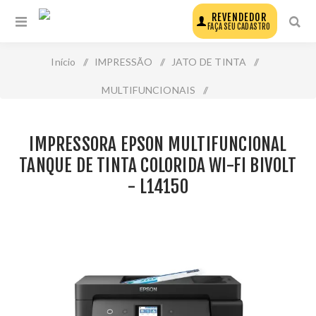
REVENDEDOR
FAÇA SEU CADASTRO
Início
/
IMPRESSÃO
/
JATO DE TINTA
/
MULTIFUNCIONAIS
/
Impressora Epson Multifuncional Tanque de Tinta
IMPRESSORA EPSON MULTIFUNCIONAL
Colorida Wi-Fi Bivolt - L14150
TANQUE DE TINTA COLORIDA WI-FI BIVOLT
- L14150