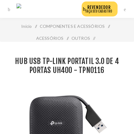
REVENDEDOR
FAÇA SEU CADASTRO
Início
/
COMPONENTES E ACESSÓRIOS
/
ACESSÓRIOS
/
OUTROS
/
Hub Usb Tp-Link Portatil 3.0 de 4 Portas Uh400 - Tpn0116
HUB USB TP-LINK PORTATIL 3.0 DE 4
PORTAS UH400 - TPN0116