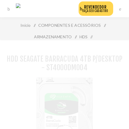
REVENDEDOR
FAÇA SEU CADASTRO
Início
/
COMPONENTES E ACESSÓRIOS
/
ARMAZENAMENTO
/
HDS
/
Hdd Seagate Barracuda 4tb P/Desktop - St4000dm004
HDD SEAGATE BARRACUDA 4TB P/DESKTOP
- ST4000DM004