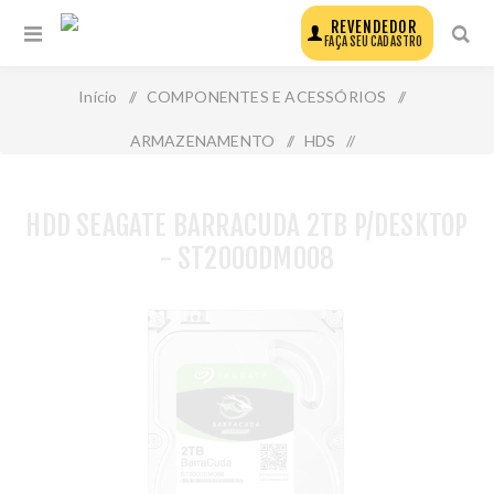
REVENDEDOR
FAÇA SEU CADASTRO
Início
/
COMPONENTES E ACESSÓRIOS
/
ARMAZENAMENTO
/
HDS
/
Hdd Seagate Barracuda 2tb P/Desktop - St2000dm008
HDD SEAGATE BARRACUDA 2TB P/DESKTOP
- ST2000DM008