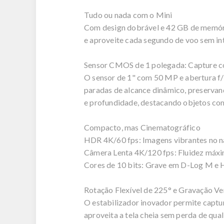
Tudo ou nada com o Mini
Com design dobrável e 42 GB de memória
e aproveite cada segundo de voo sem in
Sensor CMOS de 1 polegada: Capture c
O sensor de 1" com 50 MP e abertura f
paradas de alcance dinâmico, preserva
e profundidade, destacando objetos com
Compacto, mas Cinematográfico
HDR 4K/60 fps: Imagens vibrantes no na
Câmera Lenta 4K/120 fps: Fluidez máxim
Cores de 10 bits: Grave em D-Log M e H
Rotação Flexível de 225° e Gravação Ver
O estabilizador inovador permite captura
aproveita a tela cheia sem perda de qu