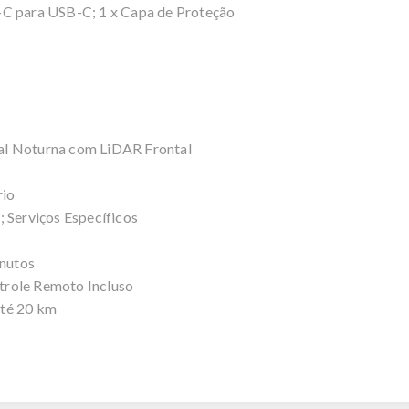
-C para USB-C; 1 x Capa de Proteção
al Noturna com LiDAR Frontal
rio
; Serviços Específicos
nutos
trole Remoto Incluso
até 20 km