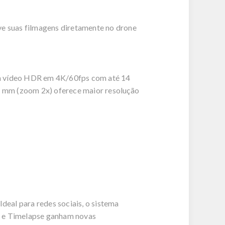
ve suas filmagens diretamente no drone
ta vídeo HDR em 4K/60fps com até 14
8 mm (zoom 2x) oferece maior resolução
deal para redes sociais, o sistema
t e Timelapse ganham novas