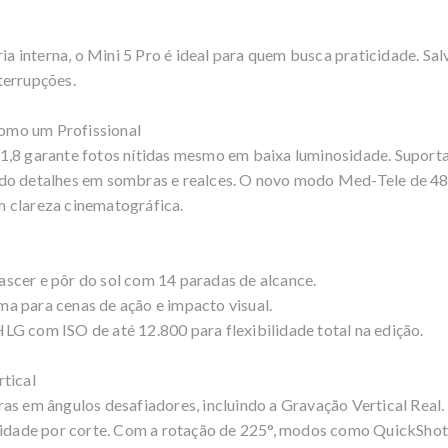
 interna, o Mini 5 Pro é ideal para quem busca praticidade. Sal
terrupções.
omo um Profissional
/1,8 garante fotos nítidas mesmo em baixa luminosidade. Supor
ndo detalhes em sombras e realces. O novo modo Med-Tele de 4
 clareza cinematográfica.
scer e pôr do sol com 14 paradas de alcance.
a para cenas de ação e impacto visual.
LG com ISO de até 12.800 para flexibilidade total na edição.
tical
s em ângulos desafiadores, incluindo a Gravação Vertical Real. I
alidade por corte. Com a rotação de 225°, modos como QuickSho