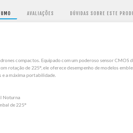
SUMO
AVALIAÇÕES
DÚVIDAS SOBRE ESTE PROD
de drones compactos. Equipado com um poderoso sensor CMOS de
 com rotação de 225°, ele oferece desempenho de modelos emble
 e a máxima portabilidade.
l Noturna
imbal de 225°