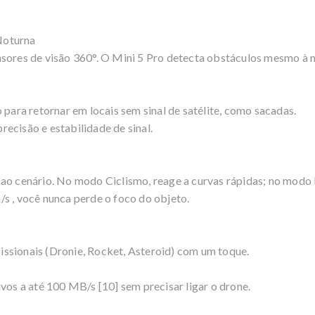
Noturna
nsores de visão 360°. O Mini 5 Pro detecta obstáculos mesmo à 
ra retornar em locais sem sinal de satélite, como sacadas.
ecisão e estabilidade de sinal.
 ao cenário. No modo Ciclismo, reage a curvas rápidas; no modo 
s , você nunca perde o foco do objeto.
ssionais (Dronie, Rocket, Asteroid) com um toque.
vos a até 100 MB/s [10] sem precisar ligar o drone.