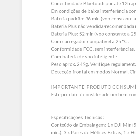
Conectividade Bluetooth por até 12h ap
Em condições de baixa interferência co
Bateria padrão: 36 min (voo constante a
Bateria Plus não vendida/recomendada 
Bateria Plus: 52 min (voo constante a 25
Com carregador compatível a 25 °C.
Conformidade FCC, sem interferências.
Com bateria de voo inteligente.
Peso aprox. 249g. Verifique regulamenta
Detecção frontal em modos Normal, Ci
IMPORTANTE: PRODUTO CONSUMÍ
Este produto é considerado um bem cons
Especificações Técnicas:
Conteúdo da Embalagem: 1 x DJI Mini 5 P
min.); 3 x Pares de Hélices Extras; 1 x