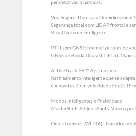
perspectivas dinâmicas.
Voo Seguro: Detecção Omnidirecional 
Segurança total com LiDAR frontal e se
Base) Noturno inteligente.
RTH sem GNSS: Memoriza rotas de voo pa
GNSS de Banda Dupla (L1 + L5): Maior pr
ActiveTrack 360° Aprimorado
Rastreamento inteligente que se adapta
constantes. Com velocidade de até 15 m/
Modos Inteligentes e Praticidade
MasterShots & QuickShots: Vídeos profi
QuickTransfer (Wi-Fi 6): Transfira arqui