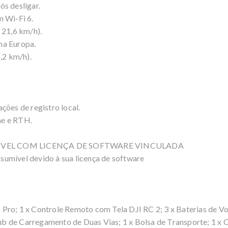
ós desligar.
m Wi-Fi 6.
 21,6 km/h).
na Europa.
,2 km/h).
ções de registro local.
ne e RTH.
VEL COM LICENÇA DE SOFTWARE VINCULADA
umível devido à sua licença de software
ro; 1 x Controle Remoto com Tela DJI RC 2; 3 x Baterias de Voo
 Hub de Carregamento de Duas Vias; 1 x Bolsa de Transporte; 1 