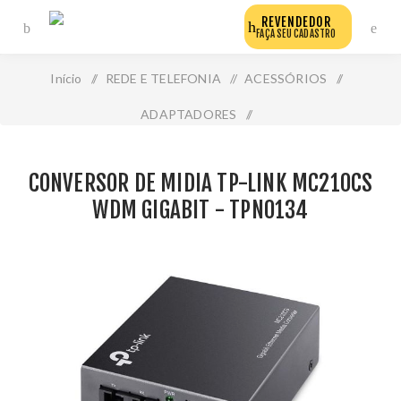
REVENDEDOR
FAÇA SEU CADASTRO
Início
/
REDE E TELEFONIA
/
ACESSÓRIOS
/
ADAPTADORES
/
Conversor de Midia Tp-Link Mc210cs Wdm Gigabit -
CONVERSOR DE MIDIA TP-LINK MC210CS
Tpn0134
WDM GIGABIT - TPN0134