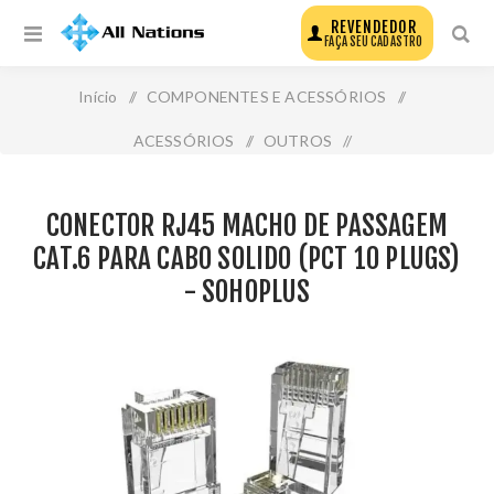
REVENDEDOR
FAÇA SEU CADASTRO
Início
/
COMPONENTES E ACESSÓRIOS
/
ACESSÓRIOS
/
OUTROS
/
Conector Rj45 Macho de Passagem Cat.6 para Cabo
CONECTOR RJ45 MACHO DE PASSAGEM
Solido (Pct 10 Plugs) - Sohoplus
CAT.6 PARA CABO SOLIDO (PCT 10 PLUGS)
- SOHOPLUS