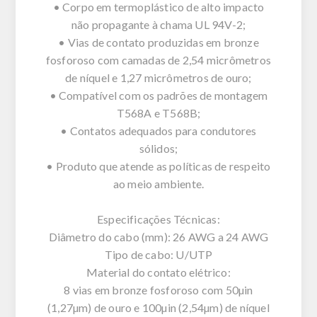
• Corpo em termoplástico de alto impacto
não propagante à chama UL 94V-2;
• Vias de contato produzidas em bronze
fosforoso com camadas de 2,54 micrômetros
de níquel e 1,27 micrômetros de ouro;
• Compatível com os padrões de montagem
T568A e T568B;
• Contatos adequados para condutores
sólidos;
• Produto que atende as políticas de respeito
ao meio ambiente.
Especificações Técnicas:
Diâmetro do cabo (mm): 26 AWG a 24 AWG
Tipo de cabo: U/UTP
Material do contato elétrico:
8 vias em bronze fosforoso com 50µin
(1,27µm) de ouro e 100µin (2,54µm) de níquel