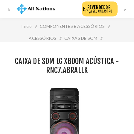
REVENDEDOR
FAÇA SEU CADASTRO
Início
/
COMPONENTES E ACESSÓRIOS
/
ACESSÓRIOS
/
CAIXAS DE SOM
/
Caixa de Som Lg Xboom Acústica - Rnc7.Abrallk
CAIXA DE SOM LG XBOOM ACÚSTICA -
RNC7.ABRALLK