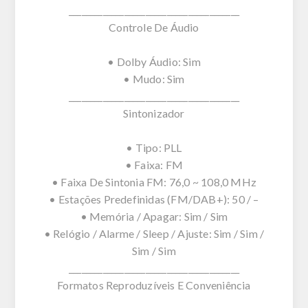
________________________________________
Controle De Áudio
• Dolby Áudio: Sim
• Mudo: Sim
________________________________________
Sintonizador
• Tipo: PLL
• Faixa: FM
• Faixa De Sintonia FM: 76,0 ~ 108,0 MHz
• Estações Predefinidas (FM/DAB+): 50 / –
• Memória / Apagar: Sim / Sim
• Relógio / Alarme / Sleep / Ajuste: Sim / Sim /
Sim / Sim
________________________________________
Formatos Reproduzíveis E Conveniência