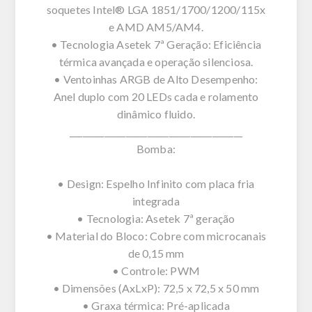
soquetes Intel® LGA 1851/1700/1200/115x
e AMD AM5/AM4.
• Tecnologia Asetek 7ª Geração: Eficiência
térmica avançada e operação silenciosa.
• Ventoinhas ARGB de Alto Desempenho:
Anel duplo com 20 LEDs cada e rolamento
dinâmico fluido.
________________________________________
Bomba:
• Design: Espelho Infinito com placa fria
integrada
• Tecnologia: Asetek 7ª geração
• Material do Bloco: Cobre com microcanais
de 0,15 mm
• Controle: PWM
• Dimensões (AxLxP): 72,5 x 72,5 x 50 mm
• Graxa térmica: Pré-aplicada