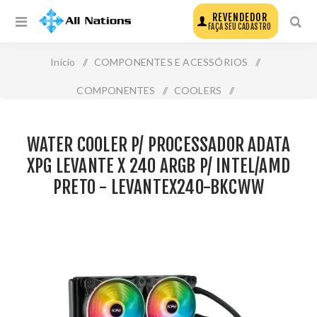
REVENDEDOR
FAÇA SEU CADASTRO
Início
/
COMPONENTES E ACESSÓRIOS
/
COMPONENTES
/
COOLERS
/
Water Cooler P/ Processador Adata Xpg Levante X 240
WATER COOLER P/ PROCESSADOR ADATA
Argb P/ Intel/Amd Preto - Levantex240-Bkcww
XPG LEVANTE X 240 ARGB P/ INTEL/AMD
PRETO - LEVANTEX240-BKCWW