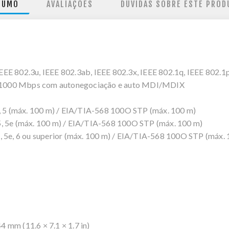
SUMO
AVALIAÇÕES
DÚVIDAS SOBRE ESTE PROD
EEE 802.3u, IEEE 802.3ab, IEEE 802.3x, IEEE 802.1q, IEEE 802.1
0/1000 Mbps com autonegociação e auto MDI/MDIX
 5 (máx. 100 m) / EIA/TIA-568 100O STP (máx. 100 m)
5e (máx. 100 m) / EIA/TIA-568 100O STP (máx. 100 m)
5e, 6 ou superior (máx. 100 m) / EIA/TIA-568 100O STP (máx. 
 mm (11.6 × 7.1 × 1.7 in)