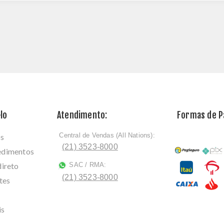
lo
Atendimento:
Formas de 
Central de Vendas (All Nations):
os
ﾠ
(21) 3523-8000
cedimentos
direto
SAC / RMA:
ﾠ
(21) 3523-8000
tes
is