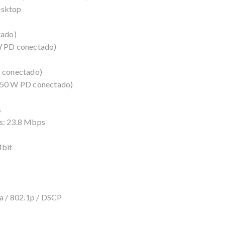
esktop
tado)
W PD conectado)
 conectado)
150 W PD conectado)
s
s: 23.8 Mbps
Mbit
a / 802.1p / DSCP