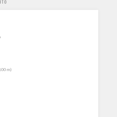
UTO
p
100 m)