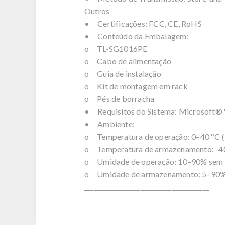
Outros
• Certificações: FCC, CE, RoHS
• Conteúdo da Embalagem:
o TL-SG1016PE
o Cabo de alimentação
o Guia de instalação
o Kit de montagem em rack
o Pés de borracha
• Requisitos do Sistema: Microsoft® 
• Ambiente:
o Temperatura de operação: 0–40 ºC 
o Temperatura de armazenamento: -40
o Umidade de operação: 10–90% sem
o Umidade de armazenamento: 5–90%
________________________________________