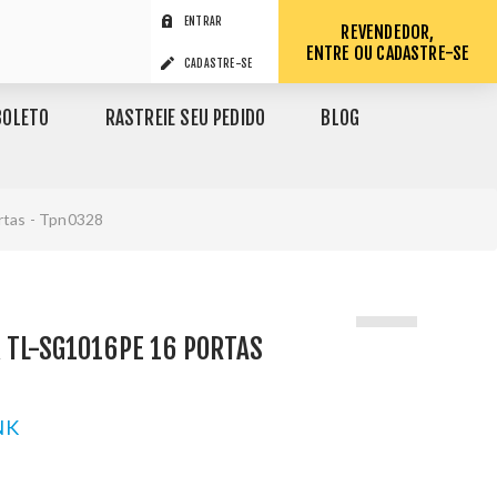
ENTRAR
REVENDEDOR,
ENTRE OU CADASTRE-SE
CADASTRE-SE
BOLETO
RASTREIE SEU PEDIDO
BLOG
rtas - Tpn0328
 TL-SG1016PE 16 PORTAS
NK
1