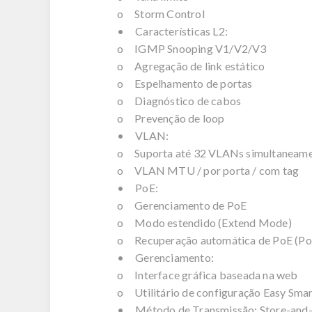
o Storm Control
• Características L2:
o IGMP Snooping V1/V2/V3
o Agregação de link estático
o Espelhamento de portas
o Diagnóstico de cabos
o Prevenção de loop
• VLAN:
o Suporta até 32 VLANs simultaneame
o VLAN MTU / por porta / com tag
• PoE:
o Gerenciamento de PoE
o Modo estendido (Extend Mode)
o Recuperação automática de PoE (Po
• Gerenciamento:
o Interface gráfica baseada na web
o Utilitário de configuração Easy Sma
• Método de Transmissão: Store-and