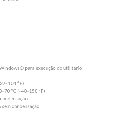
Windows® para execução do utilitário
(32–104 ºF)
–70 ºC (-40–158 ºF)
 condensação
 sem condensação