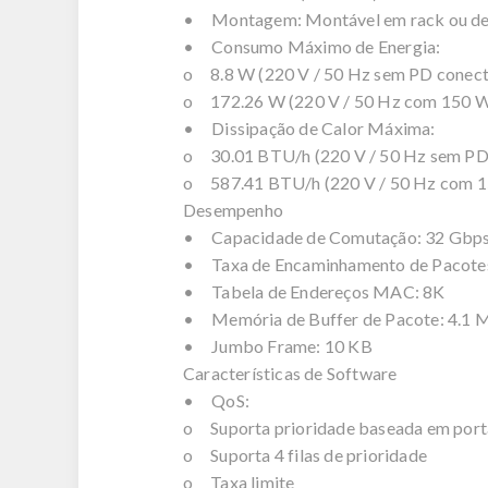
• Montagem: Montável em rack ou d
• Consumo Máximo de Energia:
o 8.8 W (220 V / 50 Hz sem PD conec
o 172.26 W (220 V / 50 Hz com 150 
• Dissipação de Calor Máxima:
o 30.01 BTU/h (220 V / 50 Hz sem PD
o 587.41 BTU/h (220 V / 50 Hz com 
Desempenho
• Capacidade de Comutação: 32 Gbp
• Taxa de Encaminhamento de Pacote
• Tabela de Endereços MAC: 8K
• Memória de Buffer de Pacote: 4.1 
• Jumbo Frame: 10 KB
Características de Software
• QoS:
o Suporta prioridade baseada em port
o Suporta 4 filas de prioridade
o Taxa limite