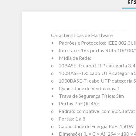
RE
________________________________________
Características de Hardware
• Padrões e Protocolos: IEEE 802.3i, I
• Interface: 16× portas RJ45 10/10
• Mídia de Rede:
o 10BASE-T: cabo UTP categoria 3, 4,
o 100BASE-TX: cabo UTP categoria 5, 
o 1000BASE-T: cabo UTP categoria 5, 
• Quantidade de Ventoinhas: 1
• Trava de Segurança Física: Sim
• Portas PoE (RJ45):
o Padrão: compatível com 802.3 af/at
o Portas: 1 a 8
o Capacidade de Energia PoE: 150 W
• Dimensões (L × C × A): 294 × 180 × 44