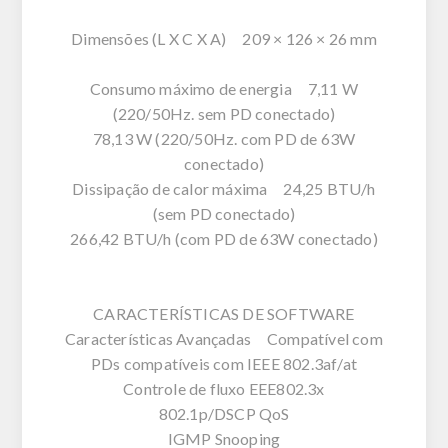
Dimensões (L X C X A) 209 × 126 × 26 mm
Consumo máximo de energia 7,11 W
(220/50Hz. sem PD conectado)
78,13 W (220/50Hz. com PD de 63W
conectado)
Dissipação de calor máxima 24,25 BTU/h
(sem PD conectado)
266,42 BTU/h (com PD de 63W conectado)
CARACTERÍSTICAS DE SOFTWARE
Características Avançadas Compatível com
PDs compatíveis com IEEE 802.3af/at
Controle de fluxo EEE802.3x
802.1p/DSCP QoS
IGMP Snooping