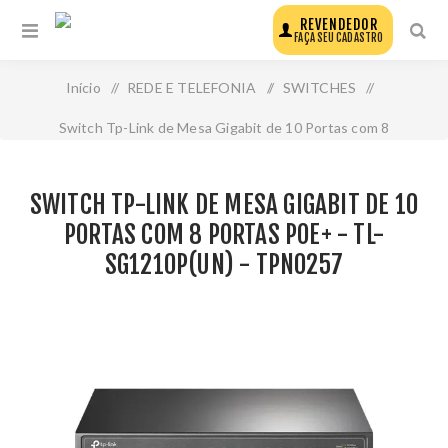
REVENDEDOR
FAÇA SEU CADASTRO
Início
/
REDE E TELEFONIA
/
SWITCHES
/
Switch Tp-Link de Mesa Gigabit de 10 Portas com 8
Portas Poe+ - Tl-Sg1210p(Un) - Tpn0257
SWITCH TP-LINK DE MESA GIGABIT DE 10
PORTAS COM 8 PORTAS POE+ - TL-
SG1210P(UN) - TPN0257