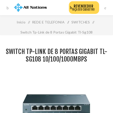
REVENDEDOR
FAÇA SEU CADASTRO
Início
/
REDE E TELEFONIA
/
SWITCHES
/
Switch Tp-Link de 8 Portas Gigabit Tl-Sg108
10/100/1000mbps
SWITCH TP-LINK DE 8 PORTAS GIGABIT TL-
SG108 10/100/1000MBPS