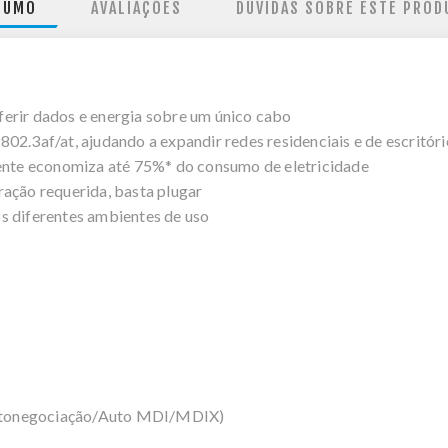
SUMO
AVALIAÇÕES
DÚVIDAS SOBRE ESTE PROD
erir dados e energia sobre um único cabo
02.3af/at, ajudando a expandir redes residenciais e de escritóri
iente economiza até 75%* do consumo de eletricidade
ração requerida, basta plugar
s diferentes ambientes de uso
utonegociação/Auto MDI/MDIX)