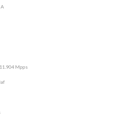
5A
: 11.904 Mpps
3af
s