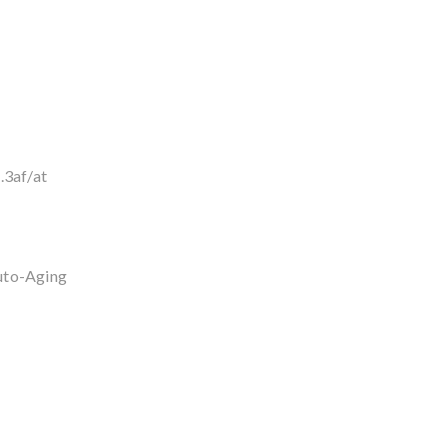
.3af/at
uto-Aging