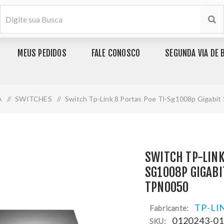
MEUS PEDIDOS
FALE CONOSCO
SEGUNDA VIA DE 
A
/
SWITCHES
/
Switch Tp-Link 8 Portas Poe Tl-Sg1008p Gigabi
SWITCH TP-LINK
SG1008P GIGABI
TPN0050
TP-LI
Fabricante:
0120243-0
SKU: