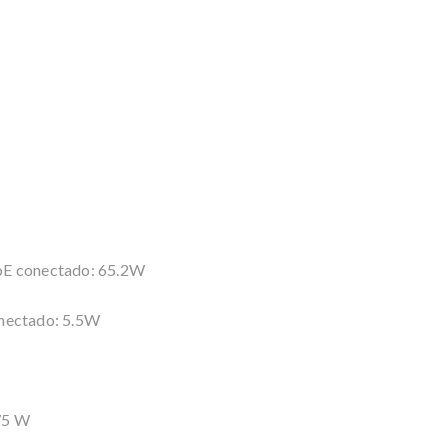
oE conectado: 65.2W
onectado: 5.5W
75 W