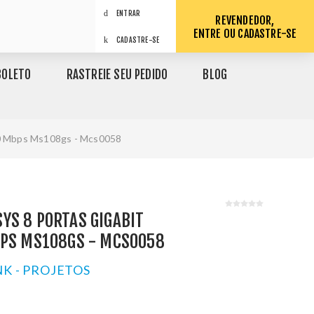
ENTRAR
REVENDEDOR,
ENTRE OU CADASTRE-SE
CADASTRE-SE
BOLETO
RASTREIE SEU PEDIDO
BLOG
00 Mbps Ms108gs - Mcs0058
YS 8 PORTAS GIGABIT
BPS MS108GS - MCS0058
NK - PROJETOS
1