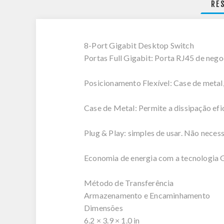
RE
8-Port Gigabit Desktop Switch
Portas Full Gigabit: Porta RJ45 de n
Posicionamento Flexível: Case de meta
Case de Metal: Permite a dissipação efic
Plug & Play: simples de usar. Não neces
Economia de energia com a tecnologia G
Método de Transferência
Armazenamento e Encaminhamento
Dimensões
6.2 × 3.9 × 1.0 in