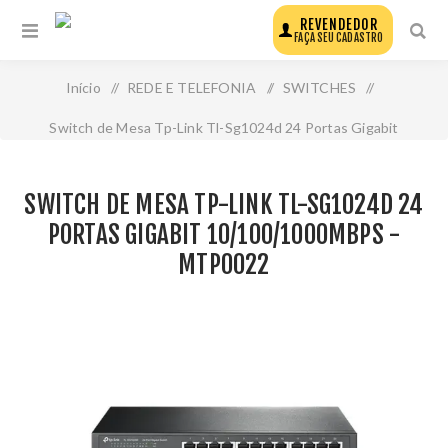
REVENDEDOR
FAÇA SEU CADASTRO
Início
/
REDE E TELEFONIA
/
SWITCHES
/
Switch de Mesa Tp-Link Tl-Sg1024d 24 Portas Gigabit
10/100/1000mbps - Mtp0022
SWITCH DE MESA TP-LINK TL-SG1024D 24
PORTAS GIGABIT 10/100/1000MBPS -
MTP0022