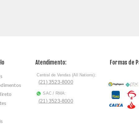
lo
Atendimento:
Formas de 
Central de Vendas (All Nations):
os
ﾠ
(21) 3523-8000
cedimentos
direto
SAC / RMA:
ﾠ
(21) 3523-8000
tes
is