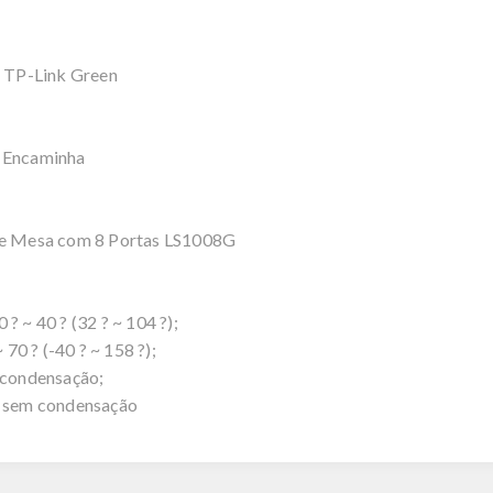
 TP-Link Green
 Encaminha
e Mesa com 8 Portas LS1008G
~ 40 ? (32 ? ~ 104 ?);
0 ? (-40 ? ~ 158 ?);
condensação;
 sem condensação