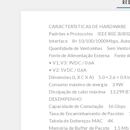
RE
CARACTERÍSTICAS DE HARDWARE
Padrões e Protocolos IEEE 802.3i/802
Interface 8× 10/100/1000Mbps, Auto
Quantidade de Ventoinhas Sem Vento
Fonte de Alimentação Externa Fonte de
• V1, V3: 9VDC / 0.6A
• V2: 5VDC / 0.6A
Dimensões (L X C X A) 5.0 × 2.6 × 0.9 i
Consumo máximo de energia 3.9W
Dissipação de calor máxima 13.299 
DESEMPENHO
Capacidade de Comutação 16 Gbps
Taxa de Encaminhamento de Pacotes 
Tabela de Endereços MAC 4K
Memória de Buffer de Pacote 1.5 Mb