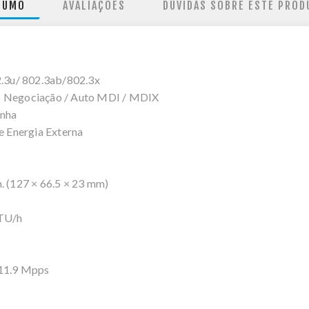
SUMO
AVALIAÇÕES
DÚVIDAS SOBRE ESTE PROD
.3u/ 802.3ab/802.3x
 Negociação / Auto MDI / MDIX
inha
 Energia Externa
n. (127 × 66.5 × 23 mm)
BTU/h
11.9 Mpps