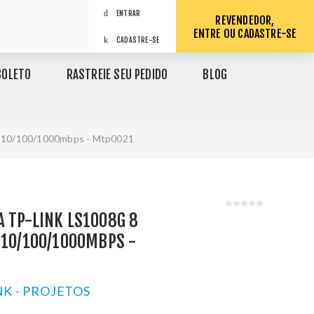
ENTRAR
REVENDEDOR,
ENTRE OU CADASTRE-SE
CADASTRE-SE
BOLETO
RASTREIE SEU PEDIDO
BLOG
it 10/100/1000mbps - Mtp0021
 TP-LINK LS1008G 8
 10/100/1000MBPS -
NK - PROJETOS
1