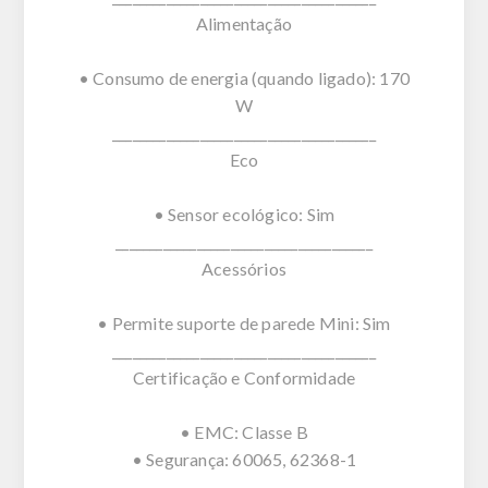
Alimentação
• Consumo de energia (quando ligado): 170
W
_______________________________________
Eco
• Sensor ecológico: Sim
______________________________________
Acessórios
• Permite suporte de parede Mini: Sim
_______________________________________
Certificação e Conformidade
• EMC: Classe B
• Segurança: 60065, 62368-1
_______________________________________