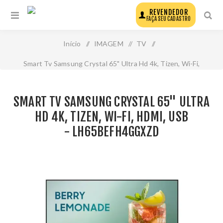
REVENDEDOR
FAÇA SEU CADASTRO
Início
/
IMAGEM
/
TV
/
Smart Tv Samsung Crystal 65" Ultra Hd 4k, Tizen, Wi-Fi,
Hdmi, Usb - lh65befh4ggxzd
SMART TV SAMSUNG CRYSTAL 65" ULTRA
HD 4K, TIZEN, WI-FI, HDMI, USB
- LH65BEFH4GGXZD