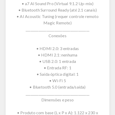
• a7 AI Sound Pro (Virtual 9.1.2 Up-mix)
• Bluetooth Surround Ready (até 2.1 canais)
• AI Acoustic Tuning (requer controle remoto
Magic Remote)
________________________________________
Conexões
• HDMI 2.0: 3 entradas
• HDMI 2.1: nenhuma
• USB 2.0: 1 entrada
• Entrada RF: 1
• Saída óptica digital: 1
• Wi-Fi 5
• Bluetooth 5.0 (entrada/saída)
________________________________________
Dimensões e peso
• Produto com base (L x P x A): 1.122 x 230 x