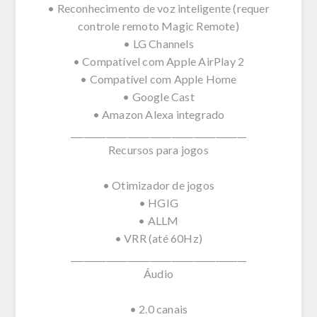
• Reconhecimento de voz inteligente (requer
controle remoto Magic Remote)
• LG Channels
• Compatível com Apple AirPlay 2
• Compatível com Apple Home
• Google Cast
• Amazon Alexa integrado
________________________________________
Recursos para jogos
• Otimizador de jogos
• HGIG
• ALLM
• VRR (até 60Hz)
________________________________________
Áudio
• 2.0 canais