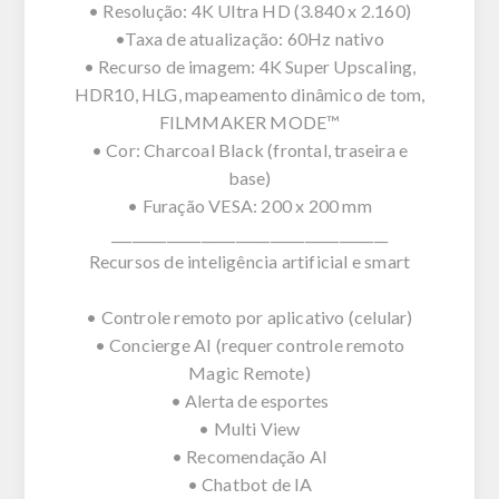
• Resolução: 4K Ultra HD (3.840 x 2.160)
•Taxa de atualização: 60Hz nativo
• Recurso de imagem: 4K Super Upscaling,
HDR10, HLG, mapeamento dinâmico de tom,
FILMMAKER MODE™
• Cor: Charcoal Black (frontal, traseira e
base)
• Furação VESA: 200 x 200 mm
________________________________________
Recursos de inteligência artificial e smart
• Controle remoto por aplicativo (celular)
• Concierge AI (requer controle remoto
Magic Remote)
• Alerta de esportes
• Multi View
• Recomendação AI
• Chatbot de IA