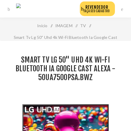
REVENDEDOR
FAÇA SEU CADASTRO
Início
/
IMAGEM
/
TV
/
Smart Tv Lg 50" Uhd 4k Wi-Fi Bluetooth Ia Google Cast
Alexa - 50ua7500psa.Bwz
SMART TV LG 50" UHD 4K WI-FI
BLUETOOTH IA GOOGLE CAST ALEXA -
50UA7500PSA.BWZ