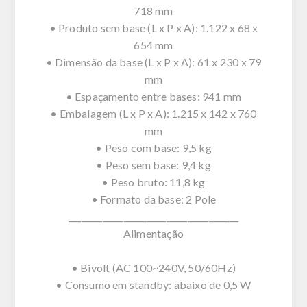
718 mm
• Produto sem base (L x P x A): 1.122 x 68 x
654 mm
• Dimensão da base (L x P x A): 61 x 230 x 79
mm
• Espaçamento entre bases: 941 mm
• Embalagem (L x P x A): 1.215 x 142 x 760
mm
• Peso com base: 9,5 kg
• Peso sem base: 9,4 kg
• Peso bruto: 11,8 kg
• Formato da base: 2 Pole
________________________________________
Alimentação
• Bivolt (AC 100~240V, 50/60Hz)
• Consumo em standby: abaixo de 0,5 W
________________________________________