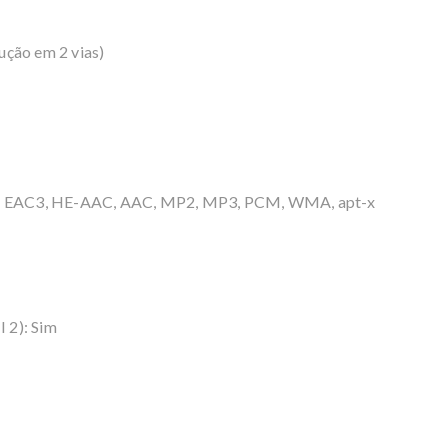
ução em 2 vias)
l), EAC3, HE-AAC, AAC, MP2, MP3, PCM, WMA, apt-x
 2): Sim