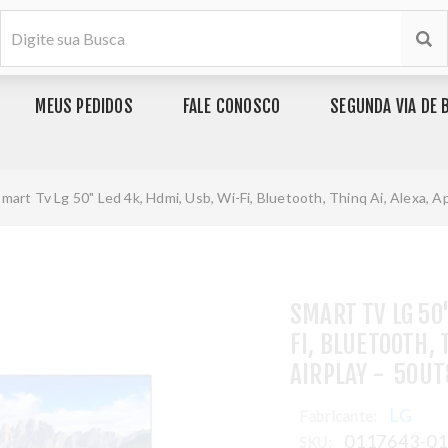
MEUS PEDIDOS
FALE CONOSCO
SEGUNDA VIA DE 
mart Tv Lg 50" Led 4k, Hdmi, Usb, Wi-Fi, Bluetooth, Thinq Ai, Alexa, 
SMART TV LG 50"
FI, BLUETOOTH, 
AIRPLAY - 50U
LG
Fabricante:
0117643-0
SKU: