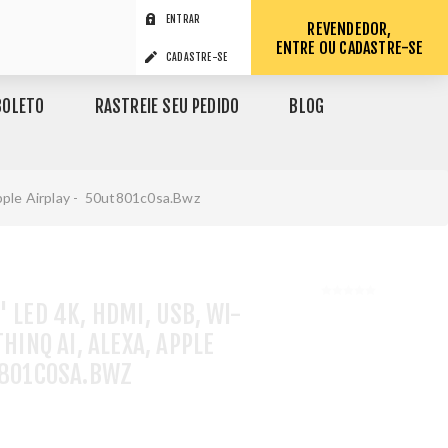
ENTRAR
REVENDEDOR,
ENTRE OU CADASTRE-SE
CADASTRE-SE
BOLETO
RASTREIE SEU PEDIDO
BLOG
Apple Airplay - 50ut801c0sa.Bwz
 LED 4K, HDMI, USB, WI-
THINQ AI, ALEXA, APPLE
T801C0SA.BWZ
1