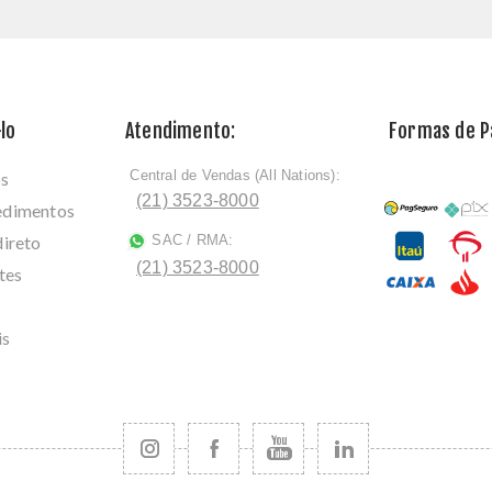
lo
Atendimento:
Formas de 
Central de Vendas (All Nations):
os
ﾠ
(21) 3523-8000
cedimentos
direto
SAC / RMA:
ﾠ
(21) 3523-8000
tes
is