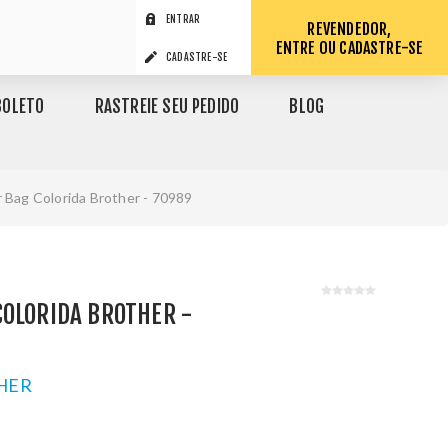
ENTRAR
REVENDEDOR,
ENTRE OU CADASTRE-SE
CADASTRE-SE
BOLETO
RASTREIE SEU PEDIDO
BLOG
 Bag Colorida Brother - 70989
COLORIDA BROTHER -
HER
1