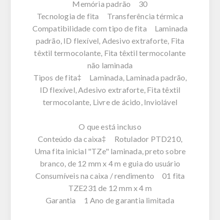
Memória padrão 30
Tecnologia de fita Transferência térmica
Compatibilidade com tipo de fita Laminada
padrão, ID flexível, Adesivo extraforte, Fita
têxtil termocolante, Fita têxtil termocolante
não laminada
Tipos de fita‡ Laminada, Laminada padrão,
ID flexível, Adesivo extraforte, Fita têxtil
termocolante, Livre de ácido, Inviolável
O que está incluso
Conteúdo da caixa‡ Rotulador PTD210,
Uma fita inicial "TZe" laminada, preto sobre
branco, de 12 mm x 4 m e guia do usuário
Consumíveis na caixa / rendimento 01 fita
TZE231 de 12 mm x 4 m
Garantia 1 Ano de garantia limitada