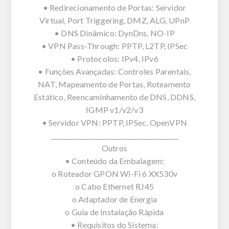
• Redirecionamento de Portas: Servidor
Virtual, Port Triggering, DMZ, ALG, UPnP
• DNS Dinâmico: DynDns, NO-IP
• VPN Pass-Through: PPTP, L2TP, IPSec
• Protocolos: IPv4, IPv6
• Funções Avançadas: Controles Parentais,
NAT, Mapeamento de Portas, Roteamento
Estático, Reencaminhamento de DNS, DDNS,
IGMP v1/v2/v3
• Servidor VPN: PPTP, IPSec, OpenVPN
________________________________________
Outros
• Conteúdo da Embalagem:
o Roteador GPON Wi-Fi 6 XX530v
o Cabo Ethernet RJ45
o Adaptador de Energia
o Guia de Instalação Rápida
• Requisitos do Sistema: