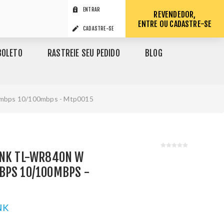
ENTRAR
REVENDEDOR,
ENTRE OU CADASTRE-SE
CADASTRE-SE
BOLETO
RASTREIE SEU PEDIDO
BLOG
0mbps 10/100mbps - Mtp0015
INK TL-WR840N W
BPS 10/100MBPS -
NK
1