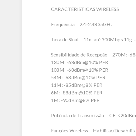
CARACTERÍSTICAS WIRELESS
Frequência 2.4-2.4835GHz
Taxa de Sinal 11n: até 300Mbps 11g:
Sensibilidade de Recepção 270M: -
130M: -68dBm@10% PER
108M: -68dBm@10% PER
54M: -68dBm@10% PER
11M: -85dBm@8% PER
6M: -88dBm@10% PER
1M: -90dBm@8% PER
Potência de Transmissão CE: <20dB
Funções Wireless Habilitar/Desabilita