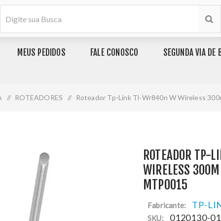
MEUS PEDIDOS
FALE CONOSCO
SEGUNDA VIA DE 
A
/
ROTEADORES
/
Roteador Tp-Link Tl-Wr840n W Wireless 30
ROTEADOR TP-L
WIRELESS 300M
MTP0015
TP-LI
Fabricante:
0120130-0
SKU: