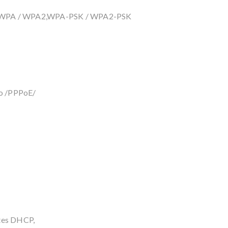
, WPA / WPA2,WPA-PSK / WPA2-PSK
o /PPPoE/
ntes DHCP,