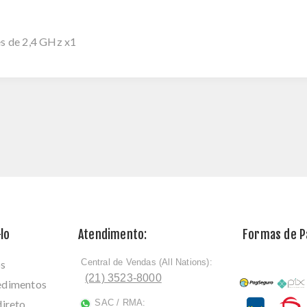
es de 2,4 GHz x1
lo
Atendimento:
Formas de 
Central de Vendas (All Nations):
os
ﾠ
(21) 3523-8000
cedimentos
direto
SAC / RMA:
ﾠ