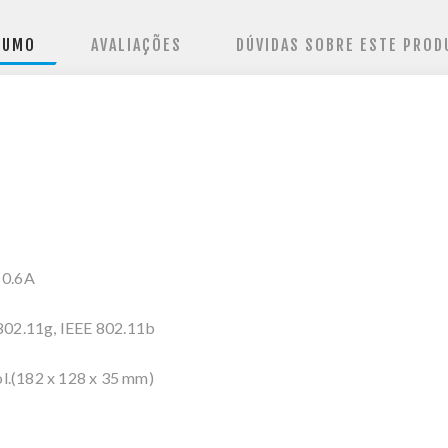
SUMO
AVALIAÇÕES
DÚVIDAS SOBRE ESTE PROD
 0.6A
802.11g, IEEE 802.11b
ol.(182 x 128 x 35 mm)