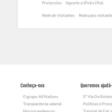
Protocolos Suporte a IPv4 e IPv6
Rede de Visitantes Rede para visitant
Conheça-nos
Queremos ajudá-
O grupo All Nations
2ª Via De Bolet
Transparência salarial
Políticas e Pro
Nossos endereços
Tutorial de Fat. 