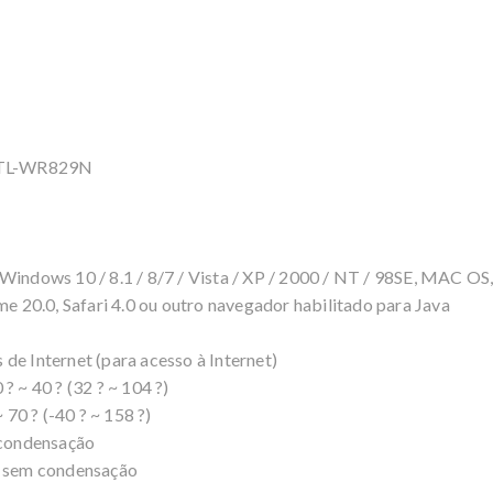
 TL-WR829N
ndows 10 / 8.1 / 8/7 / Vista / XP / 2000 / NT / 98SE, MAC OS
me 20.0, Safari 4.0 ou outro navegador habilitado para Java
de Internet (para acesso à Internet)
~ 40 ? (32 ? ~ 104 ?)
70 ? (-40 ? ~ 158 ?)
condensação
 sem condensação