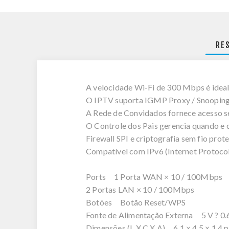
RE
A velocidade Wi-Fi de 300 Mbps é ideal 
O IPTV suporta IGMP Proxy / Snooping,
A Rede de Convidados fornece acesso s
O Controle dos Pais gerencia quando e 
Firewall SPI e criptografia sem fio pro
Compatível com IPv6 (Internet Protocol
Ports 1 Porta WAN × 10 / 100Mbps
2 Portas LAN × 10 / 100Mbps
Botões Botão Reset/WPS
Fonte de Alimentação Externa 5 V ? 0.
Dimensões (L X C X A) 6.1 × 4,5 × 1.4 p