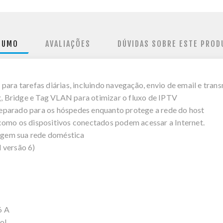
SUMO
AVALIAÇÕES
DÚVIDAS SOBRE ESTE PROD
para tarefas diárias, incluindo navegação, envio de email e tran
 Bridge e Tag VLAN para otimizar o fluxo de IPTV
eparado para os hóspedes enquanto protege a rede do host
como os dispositivos conectados podem acessar a Internet.
tegem sua rede doméstica
 versão 6)
6 A
ol.