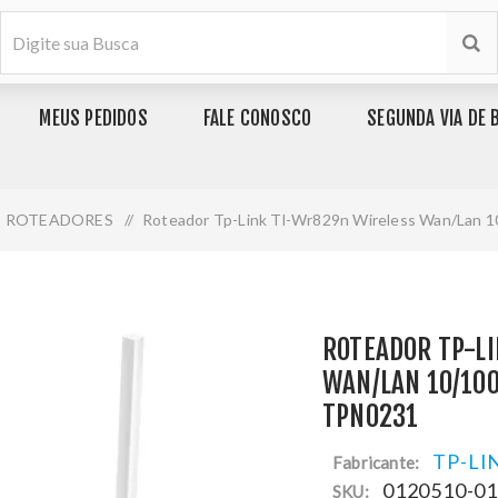
MEUS PEDIDOS
FALE CONOSCO
SEGUNDA VIA DE 
ROTEADORES
/
Roteador Tp-Link Tl-Wr829n Wireless Wan/Lan 
ROTEADOR TP-L
WAN/LAN 10/10
TPN0231
TP-LI
Fabricante:
0120510-0
SKU: