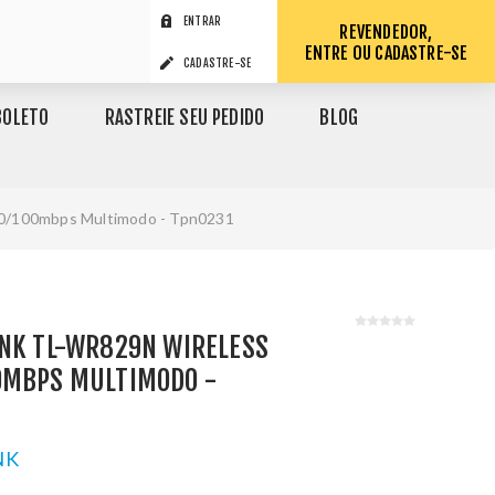
ENTRAR
REVENDEDOR,
ENTRE OU CADASTRE-SE
CADASTRE-SE
BOLETO
RASTREIE SEU PEDIDO
BLOG
10/100mbps Multimodo - Tpn0231
INK TL-WR829N WIRELESS
0MBPS MULTIMODO -
NK
1