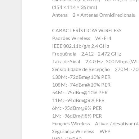
(154 × 114 × 36 mm)
Antena 2 × Antenas Omnidirecionais
CARACTERÍSTICAS WIRELESS
Padrões Wireless Wi-Fi 4
IEEE 802.11b/g/n 2.4 GHz
Frequência 2.412 - 2.472 GHz
Taxa de Sinal 2.4 GHz: 300 Mbps (Wi-
Sensibilidade de Recepção 270M: -
130M: -72dBm@10% PER
108M: -74dBm@10% PER
54M: -75dBm@10% PER
11M: -94dBm@8% PER
6M: -95dBm@8% PER
1M: -96dBm@8% PER
Funções Wireless Ativar / desativar rá
Segurança Wireless WEP
WPA / WPA2