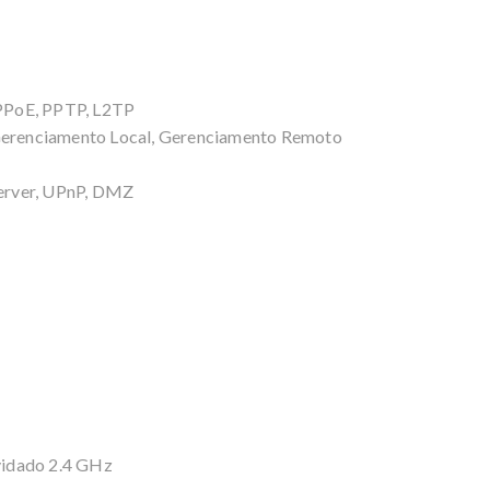
PPoE, PPTP, L2TP
erenciamento Local, Gerenciamento Remoto
erver, UPnP, DMZ
vidado 2.4 GHz