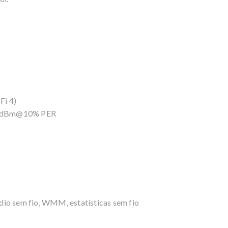
Fi 4)
70dBm@10% PER
dio sem fio, WMM, estatísticas sem fio