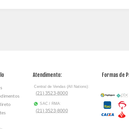
lo
Atendimento:
Formas de 
Central de Vendas (All Nations):
os
ﾠ
(21) 3523-8000
cedimentos
direto
SAC / RMA:
ﾠ
(21) 3523-8000
tes