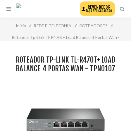
REVENDEDOR
FAÇA SEU CADASTRO
Início
/
REDE E TELEFONIA
/
ROTEADORES
/
Roteador Tp-Link Tl-R470t+ Load Balance 4 Portas Wan -
Tpn0107
ROTEADOR TP-LINK TL-R470T+ LOAD
BALANCE 4 PORTAS WAN - TPN0107