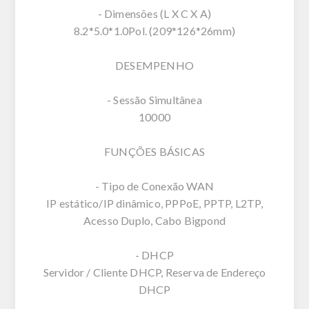
- Dimensões (L X C X A)
8.2*5.0*1.0Pol. (209*126*26mm)
DESEMPENHO
- Sessão Simultânea
10000
FUNÇÕES BÁSICAS
- Tipo de Conexão WAN
IP estático/IP dinâmico, PPPoE, PPTP, L2TP,
Acesso Duplo, Cabo Bigpond
- DHCP
Servidor / Cliente DHCP, Reserva de Endereço
DHCP