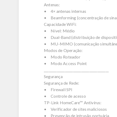
Antenas:
• 4× antenas internas
• Beamforming (concentração de sina
Capacidade WiFi:
• Nível: Médio
• Dual-Band (distribuição de dispositi
• MU-MIMO (comunicação simultânea 
Modos de Operação:
• Modo Roteador
• Modo Access Point
________________________________________
Segurança
Segurança de Rede:
• Firewall SPI
• Controle de acesso
TP-Link HomeCare™ Antivírus:
• Verificador de sites maliciosos
• Prevenção de intrusão portuária