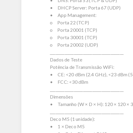
• DNS: Porta 53 (TCP & UDP)
• DHCP Server: Porta 67 (UDP)
• App Management:
o Porta 22 (TCP)
o Porta 20001 (TCP)
o Porta 30001 (TCP)
o Porta 20002 (UDP)
________________________________________
Dados de Teste
Potência de Transmissão WiFi:
• CE: <20 dBm (2.4 GHz), <23 dBm (
• FCC: <30 dBm
________________________________________
Dimensões
• Tamanho (W × D × H): 120 × 120 × 38 
________________________________________
Deco M5 (1 unidade):
• 1 × Deco M5