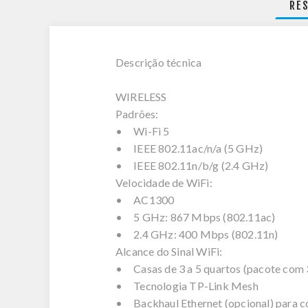
RE
Descrição técnica
WIRELESS
Padrões:
• Wi-Fi 5
• IEEE 802.11ac/n/a (5 GHz)
• IEEE 802.11n/b/g (2.4 GHz)
Velocidade de WiFi:
• AC1300
• 5 GHz: 867 Mbps (802.11ac)
• 2.4 GHz: 400 Mbps (802.11n)
Alcance do Sinal WiFi:
• Casas de 3 a 5 quartos (pacote com 
• Tecnologia TP-Link Mesh
• Backhaul Ethernet (opcional) para c