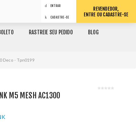
ENTRAR
REVENDEDOR,
ENTRE OU CADASTRE-SE
CADASTRE-SE
BOLETO
RASTREIE SEU PEDIDO
BLOG
0 Deco - Tpn0199
INK M5 MESH AC1300
NK
1