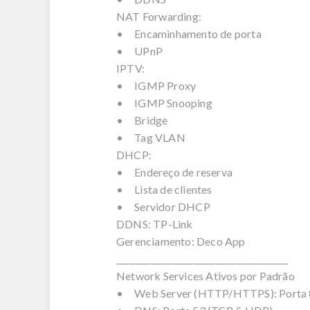
NAT Forwarding:
• Encaminhamento de porta
• UPnP
IPTV:
• IGMP Proxy
• IGMP Snooping
• Bridge
• Tag VLAN
DHCP:
• Endereço de reserva
• Lista de clientes
• Servidor DHCP
DDNS: TP-Link
Gerenciamento: Deco App
________________________________________
Network Services Ativos por Padrão
• Web Server (HTTP/HTTPS): Porta 