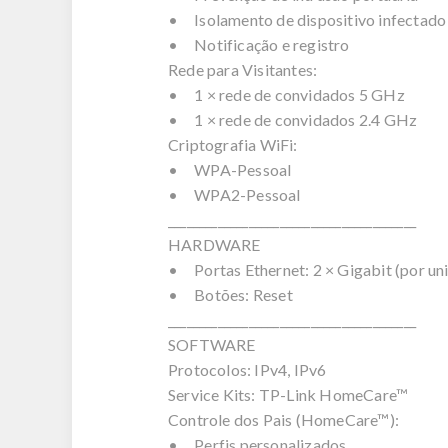
• Isolamento de dispositivo infectado
• Notificação e registro
Rede para Visitantes:
• 1 × rede de convidados 5 GHz
• 1 × rede de convidados 2.4 GHz
Criptografia WiFi:
• WPA-Pessoal
• WPA2-Pessoal
________________________________________
HARDWARE
• Portas Ethernet: 2 × Gigabit (por 
• Botões: Reset
________________________________________
SOFTWARE
Protocolos: IPv4, IPv6
Service Kits: TP-Link HomeCare™
Controle dos Pais (HomeCare™):
• Perfis personalizados