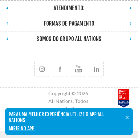
ATENDIMENTO:
FORMAS DE PAGAMENTO
SOMOS DO GRUPO ALL NATIONS
Copyright © 2026
All Nations. Todos
os direitos
PARA UMA MELHOR EXPERIÊNCIA UTILIZE O APP ALL
reservados.
✕
NATIONS
Powered by
nopCommerce
ABRIR NO APP