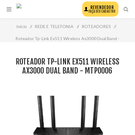
REVENDEDOR
FAÇA SEU CADASTRO
Início
/
REDE E TELEFONIA
/
ROTEADORES
/
Roteador Tp-Link Ex511 Wireless Ax3000 Dual Band -
Mtp0006
ROTEADOR TP-LINK EX511 WIRELESS
AX3000 DUAL BAND - MTP0006