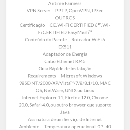
Airtime Fairness
VPN Server PPTP, OpenVPN, IPSec
OUTROS
Certificação CE, Wi-Fi CERTIFIED 6™, Wi-
Fi CERTIFIED EasyMesh™
Conteúdo do Pacote Roteador WiFi 6
EX511
Adaptador de Energia
Cabo Ethernet RJ45
Guia Rápido de Instalação
Requirements Microsoft Windows
98SE/NT/2000/XP/Vista™/7/8/8.1/10, MAC
OS, NetWare, UNIX ou Linux
Internet Explorer 11, Firefox 12.0, Chrome
20.0, Safari 4.0, ou outro browser que suporte
Java
Assinatura de um Serviço de Internet
Ambiente Temperatura operacional: 0 ?–40