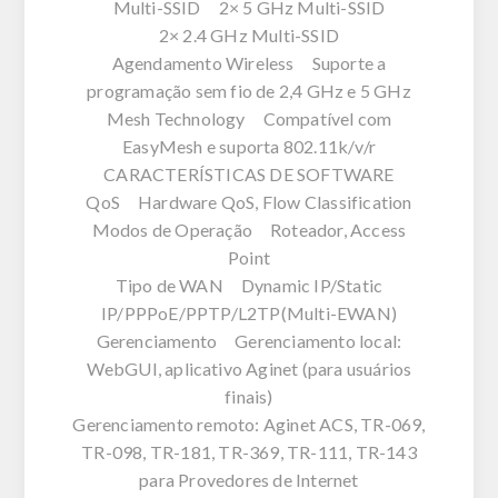
Multi-SSID 2× 5 GHz Multi-SSID
2× 2.4 GHz Multi-SSID
Agendamento Wireless Suporte a
programação sem fio de 2,4 GHz e 5 GHz
Mesh Technology Compatível com
EasyMesh e suporta 802.11k/v/r
CARACTERÍSTICAS DE SOFTWARE
QoS Hardware QoS, Flow Classification
Modos de Operação Roteador, Access
Point
Tipo de WAN Dynamic IP/Static
IP/PPPoE/PPTP/L2TP(Multi-EWAN)
Gerenciamento Gerenciamento local:
WebGUI, aplicativo Aginet (para usuários
finais)
Gerenciamento remoto: Aginet ACS, TR-069,
TR-098, TR-181, TR-369, TR-111, TR-143
para Provedores de Internet