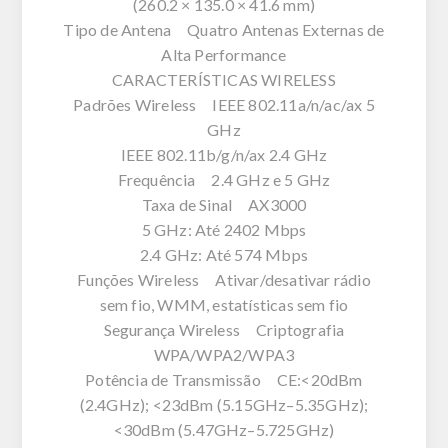
(260.2 × 135.0 × 41.6 mm)
Tipo de Antena Quatro Antenas Externas de
Alta Performance
CARACTERÍSTICAS WIRELESS
Padrões Wireless IEEE 802.11a/n/ac/ax 5
GHz
IEEE 802.11b/g/n/ax 2.4 GHz
Frequência 2.4 GHz e 5 GHz
Taxa de Sinal AX3000
5 GHz: Até 2402 Mbps
2.4 GHz: Até 574 Mbps
Funções Wireless Ativar/desativar rádio
sem fio, WMM, estatísticas sem fio
Segurança Wireless Criptografia
WPA/WPA2/WPA3
Potência de Transmissão CE:<20dBm
(2.4GHz); <23dBm (5.15GHz–5.35GHz);
<30dBm (5.47GHz–5.725GHz)