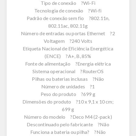
Tipo de conexão ?Wi-Fi
Tecnologia de conexão ?Wi-fi
Padrão de conexão sem fio ?802.11n,
802.11ac, 802.11g
Número de entradas ou portas Ethernet ?2
Voltagem ?240 Volts
Etiqueta Nacional de Eficiência Energética
(ENCE) ?A+, B, 85%
Fonte de alimentação ?Energia elétrica
Sistema operacional ?RouterOS
Pilhas ou baterias inclusas ?Não
Número de unidades ?1
Peso do produto ?699 g
Dimensões do produto ?10 x 9,1 x 10 cm;
699 g
Número do modelo ?Deco M4 (2-pack)
Descontinuado pelo fabricante ?Não
Funciona a bateria ou pilha? ?Não