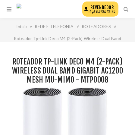
REVENDEDOR
FAÇA SEU CADASTRO
Início
/
REDE E TELEFONIA
/
ROTEADORES
/
Roteador Tp-Link Deco M4 (2-Pack) Wireless Dual Band
Gigabit Ac1200 Mesh Mu-Mimo - Mtp0008
ROTEADOR TP-LINK DECO M4 (2-PACK)
WIRELESS DUAL BAND GIGABIT AC1200
MESH MU-MIMO - MTP0008