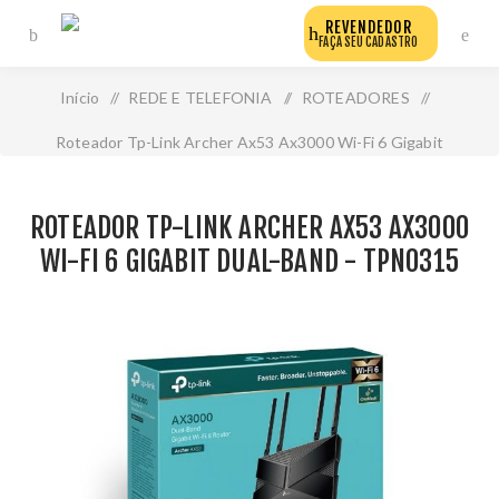
REVENDEDOR
FAÇA SEU CADASTRO
Início
/
REDE E TELEFONIA
/
ROTEADORES
/
Roteador Tp-Link Archer Ax53 Ax3000 Wi-Fi 6 Gigabit
Dual-Band - Tpn0315
ROTEADOR TP-LINK ARCHER AX53 AX3000
WI-FI 6 GIGABIT DUAL-BAND - TPN0315