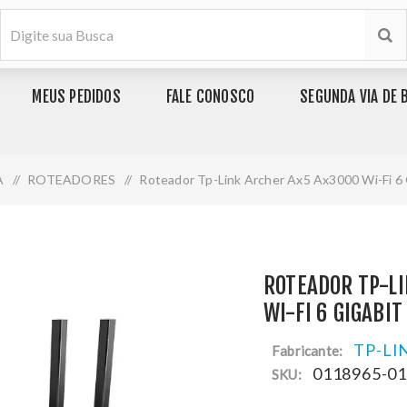
MEUS PEDIDOS
FALE CONOSCO
SEGUNDA VIA DE 
A
/
ROTEADORES
/
Roteador Tp-Link Archer Ax5 Ax3000 Wi-Fi 6
ROTEADOR TP-LI
WI-FI 6 GIGABI
TP-LI
Fabricante:
0118965-0
SKU: