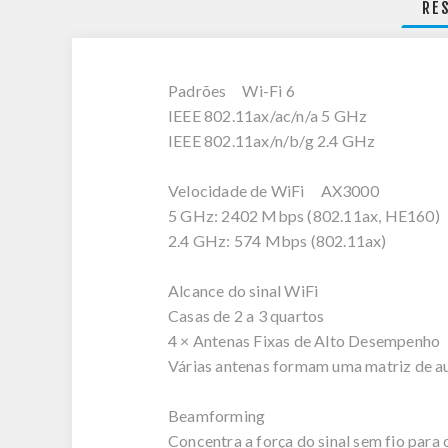
RE
Padrões Wi-Fi 6
IEEE 802.11ax/ac/n/a 5 GHz
IEEE 802.11ax/n/b/g 2.4 GHz
Velocidade de WiFi AX3000
5 GHz: 2402 Mbps (802.11ax, HE160)
2.4 GHz: 574 Mbps (802.11ax)
Alcance do sinal WiFi
Casas de 2 a 3 quartos
4 × Antenas Fixas de Alto Desempenho
Várias antenas formam uma matriz de au
Beamforming
Concentra a força do sinal sem fio para 