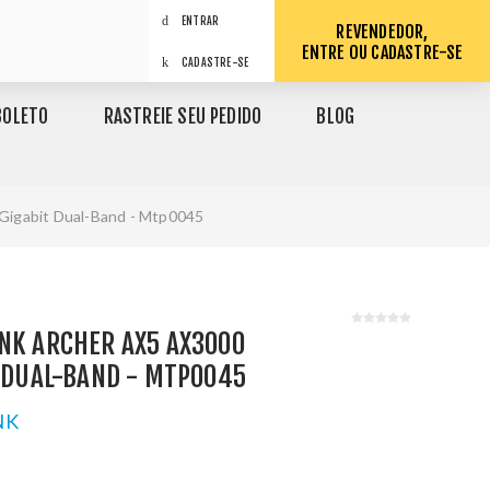
ENTRAR
REVENDEDOR,
ENTRE OU CADASTRE-SE
CADASTRE-SE
BOLETO
RASTREIE SEU PEDIDO
BLOG
 Gigabit Dual-Band - Mtp0045
NK ARCHER AX5 AX3000
T DUAL-BAND - MTP0045
NK
1