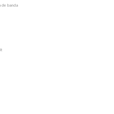
a de banda
it