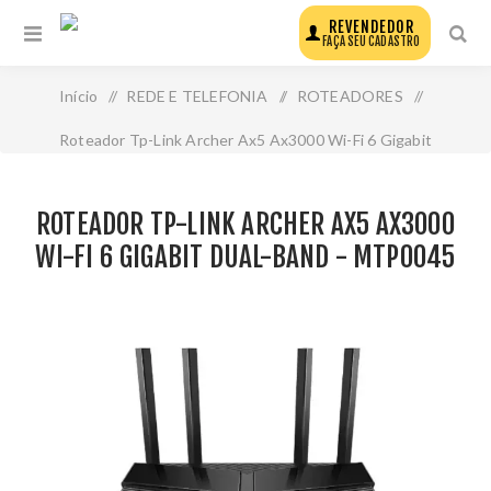
REVENDEDOR
FAÇA SEU CADASTRO
Início
/
REDE E TELEFONIA
/
ROTEADORES
/
Roteador Tp-Link Archer Ax5 Ax3000 Wi-Fi 6 Gigabit
Dual-Band - Mtp0045
ROTEADOR TP-LINK ARCHER AX5 AX3000
WI-FI 6 GIGABIT DUAL-BAND - MTP0045