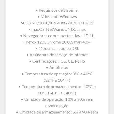
• Requisitos de Sistema:
• Microsoft Windows
98SE/NT/2000/XP/Vista/7/8/8.1/10/11
• macOS, NetWare, UNIX, Linux
• Navegadores com suporte a Java: IE 11,
Firefox 12.0, Chrome 20.0, Safari 4.0+
• Modem a cabo ou DSL
• Assinatura de serviço de internet
• Certificações: FCC, CE, RoHS
• Ambiente:
• Temperatura de operação: 0°C a 40°C
(32°F a 104°F)
• Temperatura de armazenamento: -40°C a
60°C (-40°F a 140°F)
• Umidade de operação: 10% a 90% sem
condensação
• Umidade de armazenamento: 5% a 90% sem