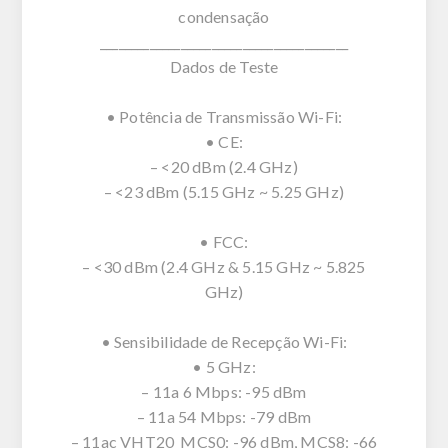
condensação
________________________________________
Dados de Teste
• Potência de Transmissão Wi-Fi:
• CE:
– <20 dBm (2.4 GHz)
– <23 dBm (5.15 GHz ~ 5.25 GHz)
• FCC:
– <30 dBm (2.4 GHz & 5.15 GHz ~ 5.825
GHz)
• Sensibilidade de Recepção Wi-Fi:
• 5 GHz:
– 11a 6 Mbps: -95 dBm
– 11a 54 Mbps: -79 dBm
– 11ac VHT20_MCS0: -96 dBm, MCS8: -66