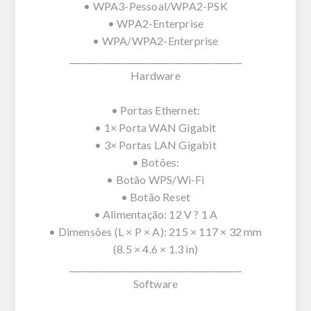
• WPA3-Pessoal/WPA2-PSK
• WPA2-Enterprise
• WPA/WPA2-Enterprise
________________________________________
Hardware
• Portas Ethernet:
• 1× Porta WAN Gigabit
• 3× Portas LAN Gigabit
• Botões:
• Botão WPS/Wi-Fi
• Botão Reset
• Alimentação: 12 V ? 1 A
• Dimensões (L × P × A): 215 × 117 × 32 mm
(8.5 × 4.6 × 1.3 in)
________________________________________
Software