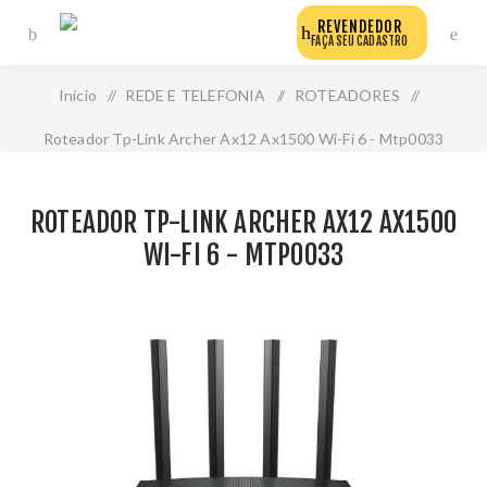
REVENDEDOR
FAÇA SEU CADASTRO
Início
/
REDE E TELEFONIA
/
ROTEADORES
/
Roteador Tp-Link Archer Ax12 Ax1500 Wi-Fi 6 - Mtp0033
ROTEADOR TP-LINK ARCHER AX12 AX1500
WI-FI 6 - MTP0033