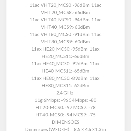
11ac VHT20_MCS0:-96dBm, 11ac
VHT20_MCS8:-66dBm
11ac VHT40_MCS0:-94dBm, 11ac
VHT40_MCS9:-63dBm
11ac VHT80_MCS0:-91dBm, 11ac
VHT80_MCS9:-60dBm
11ax HE20_MCS0:-95dBm, 11ax
HE20_MCS11:-66dBm
11ax HE40_MCS0:-92dBm, 11ax
HE40_MCS11:-65dBm
11ax HE80_MCS0:-89dBm, 11ax
HE80_MCS11:-62dBm
2.4 GHz:
11g 6Mbps: -96 54Mbps: -80
HT20-MCS0: -97 MCS7: -78
HT40-MCS0: -94 MCS7: -75
DIMENSÕES
Dimensões (W×D×H) 8.5 × 4.6 ×1.3 in