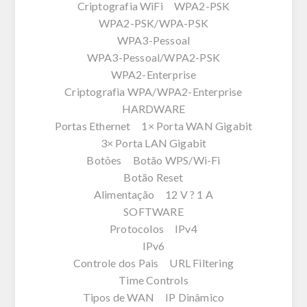
Criptografia WiFi WPA2-PSK
WPA2-PSK/WPA-PSK
WPA3-Pessoal
WPA3-Pessoal/WPA2-PSK
WPA2-Enterprise
Criptografia WPA/WPA2-Enterprise
HARDWARE
Portas Ethernet 1× Porta WAN Gigabit
3× Porta LAN Gigabit
Botões Botão WPS/Wi-Fi
Botão Reset
Alimentação 12 V ? 1 A
SOFTWARE
Protocolos IPv4
IPv6
Controle dos Pais URL Filtering
Time Controls
Tipos de WAN IP Dinâmico