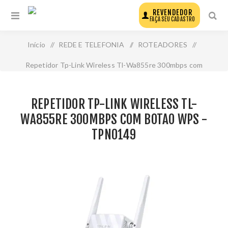
REVENDEDOR
FAÇA SEU CADASTRO
Início
/
REDE E TELEFONIA
/
ROTEADORES
/
Repetidor Tp-Link Wireless Tl-Wa855re 300mbps com
Botao Wps - Tpn0149
REPETIDOR TP-LINK WIRELESS TL-
WA855RE 300MBPS COM BOTAO WPS -
TPN0149