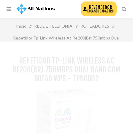
REVENDEDOR
FAÇA SEU CADASTRO
Início
/
REDE E TELEFONIA
/
ROTEADORES
/
Repetidor Tp-Link Wireless Ac Re200(Br) 750mbps Dual
Band com Botao Wps - Tpn0082
REPETIDOR TP-LINK WIRELESS AC
RE200(BR) 750MBPS DUAL BAND COM
BOTAO WPS - TPN0082