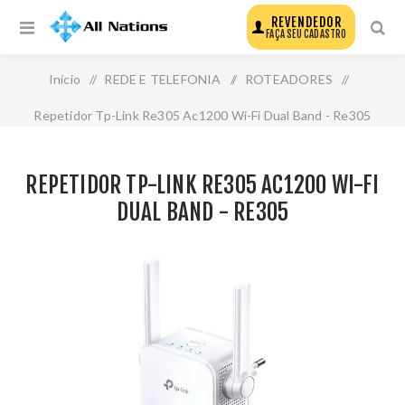
REVENDEDOR
FAÇA SEU CADASTRO
Início
/
REDE E TELEFONIA
/
ROTEADORES
/
Repetidor Tp-Link Re305 Ac1200 Wi-Fi Dual Band - Re305
REPETIDOR TP-LINK RE305 AC1200 WI-FI
DUAL BAND - RE305