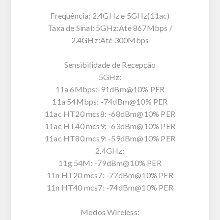
Frequência: 2.4GHz e 5GHz(11ac)
Taxa de Sinal: 5GHz:Até 867Mbps /
2.4GHz:Até 300Mbps
Sensibilidade de Recepção
5GHz:
11a 6Mbps:-91dBm@10% PER
11a 54Mbps: -74dBm@10% PER
11ac HT20 mcs8: -68dBm@10% PER
11ac HT40 mcs9: -63dBm@10% PER
11ac HT80 mcs9: -59dBm@10% PER
2.4GHz:
11g 54M: -79dBm@10% PER
11n HT20 mcs7: -77dBm@10% PER
11n HT40 mcs7: -74dBm@10% PER
Modos Wireless: