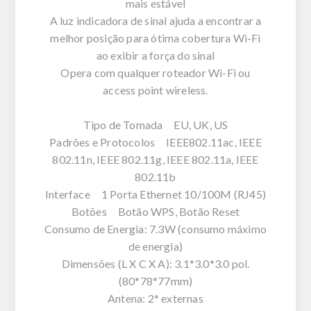
mais estável
A luz indicadora de sinal ajuda a encontrar a
melhor posição para ótima cobertura Wi-Fi
ao exibir a força do sinal
Opera com qualquer roteador Wi-Fi ou
access point wireless.
Tipo de Tomada EU, UK, US
Padrões e Protocolos IEEE802.11ac, IEEE
802.11n, IEEE 802.11g, IEEE 802.11a, IEEE
802.11b
Interface 1 Porta Ethernet 10/100M (RJ45)
Botões Botão WPS, Botão Reset
Consumo de Energia: 7.3W (consumo máximo
de energia)
Dimensões (L X C X A): 3.1*3.0*3.0 pol.
(80*78*77mm)
Antena: 2* externas