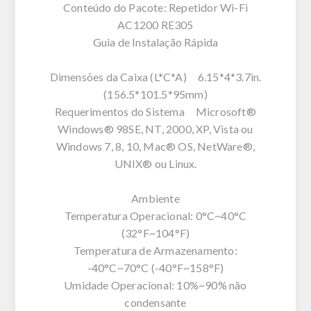
Conteúdo do Pacote: Repetidor Wi-Fi
AC1200 RE305
Guia de Instalação Rápida
Dimensões da Caixa (L*C*A) 6.15*4*3.7in.
(156.5*101.5*95mm)
Requerimentos do Sistema Microsoft®
Windows® 98SE, NT, 2000, XP, Vista ou
Windows 7, 8, 10, Mac® OS, NetWare®,
UNIX® ou Linux.
Ambiente
Temperatura Operacional: 0°C~40°C
(32°F~104°F)
Temperatura de Armazenamento:
-40°C~70°C (-40°F~158°F)
Umidade Operacional: 10%~90% não
condensante