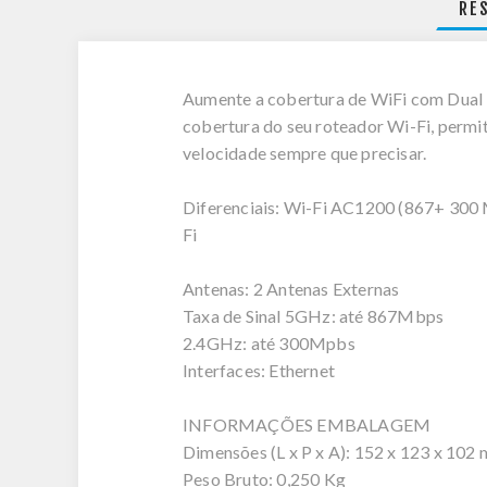
RE
Aumente a cobertura de WiFi com Dual B
cobertura do seu roteador Wi-Fi, permit
velocidade sempre que precisar.
Diferenciais: Wi-Fi AC1200 (867+ 300 M
Fi
Antenas: 2 Antenas Externas
Taxa de Sinal 5GHz: até 867Mbps
2.4GHz: até 300Mpbs
Interfaces: Ethernet
INFORMAÇÕES EMBALAGEM
Dimensões (L x P x A): 152 x 123 x 102
Peso Bruto: 0,250 Kg