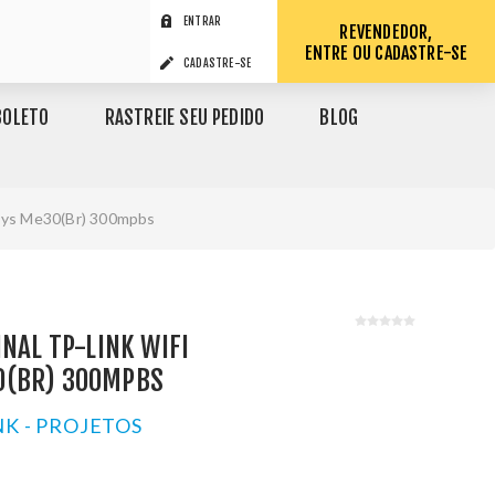
ENTRAR
REVENDEDOR,
ENTRE OU CADASTRE-SE
CADASTRE-SE
BOLETO
RASTREIE SEU PEDIDO
BLOG
usys Me30(Br) 300mpbs
INAL TP-LINK WIFI
0(BR) 300MPBS
NK - PROJETOS
1