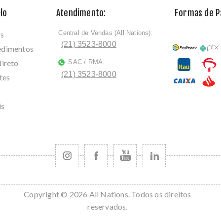
lo
Atendimento:
Formas de 
Central de Vendas (All Nations):
os
ﾠ
(21) 3523-8000
cedimentos
direto
SAC / RMA:
ﾠ
(21) 3523-8000
tes
is
Copyright © 2026 All Nations. Todos os direitos
reservados.