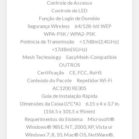
Controle de Accesso
Controle de LED
Função de Login de Domínio
Segurança Wireless 64/128-bit WEP
WPA-PSK / WPA2-PSK
Potência de Transmissão <17dBm(2.4GHz)
<17dBm(5GHz)
Mesh Technology EasyMesh-Compatible
OUTROS
Certificação CE, FCC, RoHS
Conteúdo do Pacote Repetidor Wi-Fi
AC1200 RE305
Guia de Instalação Rápida
Dimensões da Caixa (L*C*A) 6.15 x 4 x 3.7 in.
(156.5 x 101.5 x 95mm)
Requerimentos do Sistema Microsoft®
Windows® 98SE, NT, 2000, XP, Vista or
Windows 7, 8, 10, Mac® OS, NetWare®,