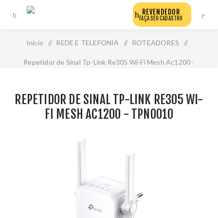
REVENDEDOR
FAÇA SEU CADASTRO
Início
/
REDE E TELEFONIA
/
ROTEADORES
/
Repetidor de Sinal Tp-Link Re305 Wi-Fi Mesh Ac1200 -
Tpn0010
REPETIDOR DE SINAL TP-LINK RE305 WI-
FI MESH AC1200 - TPN0010