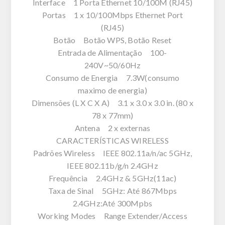
Interface 1 Porta Ethernet 10/100M (RJ45)
Portas 1 x 10/100Mbps Ethernet Port
(RJ45)
Botão Botão WPS, Botão Reset
Entrada de Alimentação 100-
240V~50/60Hz
Consumo de Energia 7.3W(consumo
maximo de energia)
Dimensões (L X C X A) 3.1 x 3.0 x 3.0 in. (80 x
78 x 77mm)
Antena 2 x externas
CARACTERÍSTICAS WIRELESS
Padrões Wireless IEEE 802.11a/n/ac 5GHz,
IEEE 802.11b/g/n 2.4GHz
Frequência 2.4GHz & 5GHz(11ac)
Taxa de Sinal 5GHz: Até 867Mbps
2.4GHz:Até 300Mpbs
Working Modes Range Extender/Access