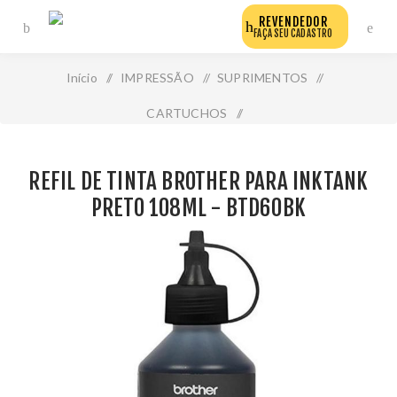
REVENDEDOR
FAÇA SEU CADASTRO
Início
/
IMPRESSÃO
/
SUPRIMENTOS
/
CARTUCHOS
/
Refil de Tinta Brother para Inktank Preto 108ml - Btd60bk
REFIL DE TINTA BROTHER PARA INKTANK
PRETO 108ML - BTD60BK