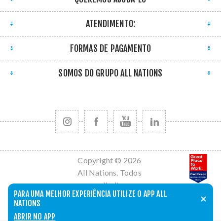
ATENDIMENTO:
FORMAS DE PAGAMENTO
SOMOS DO GRUPO ALL NATIONS
Copyright © 2026
All Nations. Todos
os direitos
PARA UMA MELHOR EXPERIÊNCIA UTILIZE O APP ALL
reservados.
✕
NATIONS
Powered by
nopCommerce
ABRIR NO APP