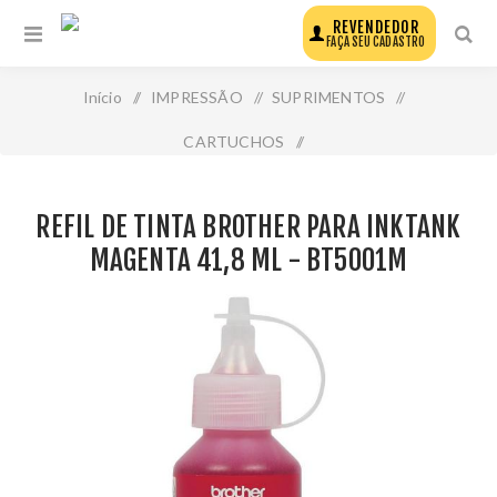
REVENDEDOR
FAÇA SEU CADASTRO
Início
/
IMPRESSÃO
/
SUPRIMENTOS
/
CARTUCHOS
/
Refil de Tinta Brother para Inktank Magenta 41,8 Ml -
REFIL DE TINTA BROTHER PARA INKTANK
Bt5001m
MAGENTA 41,8 ML - BT5001M