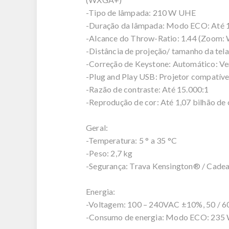
-Tipo de lâmpada: 210 W UHE
-Duração da lâmpada: Modo ECO: Até 1
-Alcance do Throw-Ratio: 1.44 (Zoom: W
-Distância de projeção/ tamanho da tela
-Correção de Keystone: Automático: Vert
-Plug and Play USB: Projetor compatív
-Razão de contraste: Até 15.000:1
-Reprodução de cor: Até 1,07 bilhão de 
Geral:
-Temperatura: 5 ° a 35 °C
-Peso: 2,7 kg
-Segurança: Trava Kensington® / Cadea
Energia:
-Voltagem: 100 – 240VAC ±10%, 50 / 
-Consumo de energia: Modo ECO: 235 