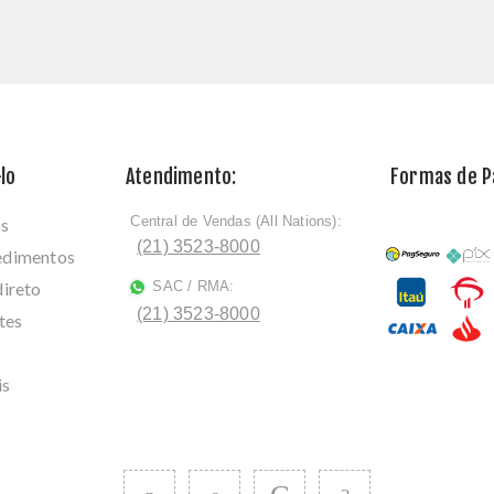
lo
Atendimento:
Formas de 
Central de Vendas (All Nations):
os
ﾠ
(21) 3523-8000
cedimentos
direto
SAC / RMA:
ﾠ
(21) 3523-8000
tes
is