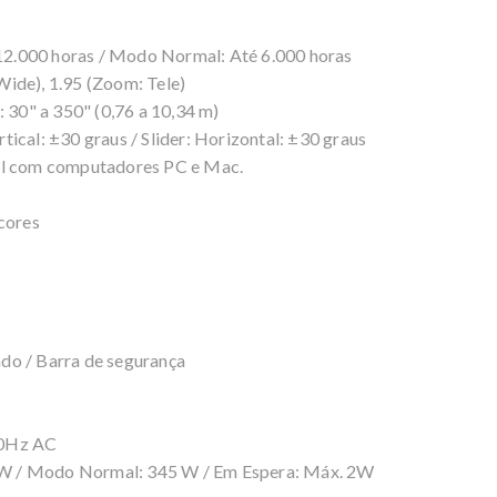
2.000 horas / Modo Normal: Até 6.000 horas
ide), 1.95 (Zoom: Tele)
: 30" a 350" (0,76 a 10,34 m)
ical: ±30 graus / Slider: Horizontal: ±30 graus
el com computadores PC e Mac.
cores
do / Barra de segurança
60Hz AC
W / Modo Normal: 345 W / Em Espera: Máx. 2W