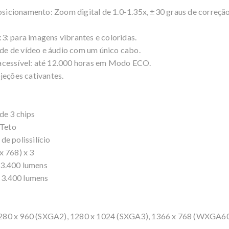
osicionamento: Zoom digital de 1.0-1.35x, ±30 graus de correção 
3: para imagens vibrantes e coloridas.
e de vídeo e áudio com um único cabo.
acessível: até 12.000 horas em Modo ECO.
jeções cativantes.
de 3 chips
 Teto
e polissilício
x 768) x 3
: 3.400 lumens
: 3.400 lumens
280 x 960 (SXGA2), 1280 x 1024 (SXGA3), 1366 x 768 (WXGA60