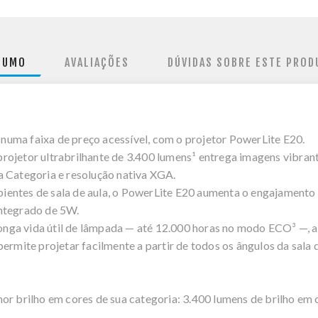
SUMO
AVALIAÇÕES
DÚVIDAS SOBRE ESTE PROD
, numa faixa de preço acessível, com o projetor PowerLite E20.
ojetor ultrabrilhante de 3.400 lumens¹ entrega imagens vibrante
a Categoria e resolução nativa XGA.
entes de sala de aula, o PowerLite E20 aumenta o engajamento e
integrado de 5W.
 longa vida útil de lâmpada — até 12.000 horas no modo ECO³ —, a
ermite projetar facilmente a partir de todos os ângulos da sala d
or brilho em cores de sua categoria: 3.400 lumens de brilho em 