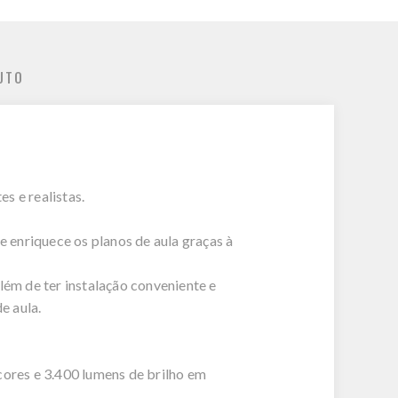
UTO
s e realistas.
 enriquece os planos de aula graças à
lém de ter instalação conveniente e
e aula.
cores e 3.400 lumens de brilho em