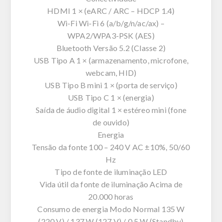
HDMI 1 × (eARC / ARC – HDCP 1.4)
Wi-Fi Wi-Fi 6 (a/b/g/n/ac/ax) –
WPA2/WPA3-PSK (AES)
Bluetooth Versão 5.2 (Classe 2)
USB Tipo A 1 × (armazenamento, microfone,
webcam, HID)
USB Tipo B mini 1 × (porta de serviço)
USB Tipo C 1 × (energia)
Saída de áudio digital 1 × estéreo mini (fone
de ouvido)
Energia
Tensão da fonte 100 – 240 V AC ±10%, 50/60
Hz
Tipo de fonte de iluminação LED
Vida útil da fonte de iluminação Acima de
20.000 horas
Consumo de energia Modo Normal 135 W
(220 V) / 137 W (127 V) / 0,5 W (Standby)