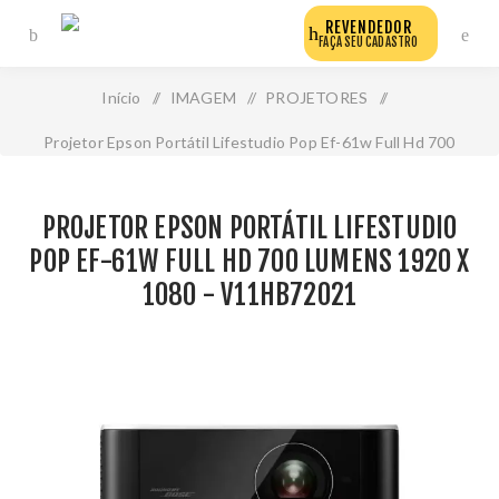
REVENDEDOR
FAÇA SEU CADASTRO
Início
/
IMAGEM
/
PROJETORES
/
Projetor Epson Portátil Lifestudio Pop Ef-61w Full Hd 700
Lumens 1920 X 1080 - V11hb72021
PROJETOR EPSON PORTÁTIL LIFESTUDIO
POP EF-61W FULL HD 700 LUMENS 1920 X
1080 - V11HB72021