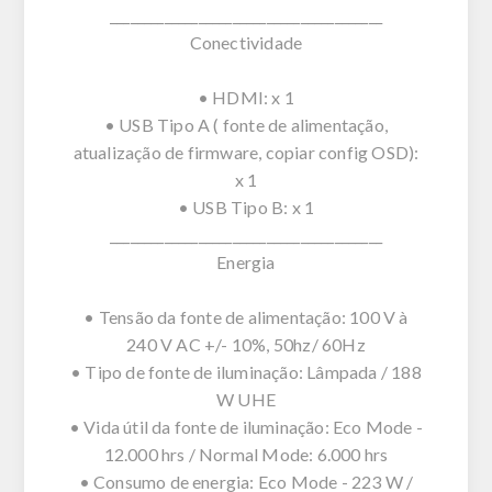
________________________________________
Conectividade
• HDMI: x 1
• USB Tipo A ( fonte de alimentação,
atualização de firmware, copiar config OSD):
x 1
• USB Tipo B: x 1
________________________________________
Energia
• Tensão da fonte de alimentação: 100 V à
240 V AC +/- 10%, 50hz/ 60Hz
• Tipo de fonte de iluminação: Lâmpada / 188
W UHE
• Vida útil da fonte de iluminação: Eco Mode -
12.000 hrs / Normal Mode: 6.000 hrs
• Consumo de energia: Eco Mode - 223 W /