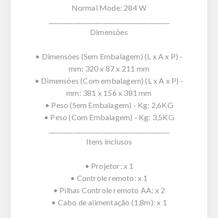
Normal Mode: 284 W
________________________________________
Dimensões
• Dimensões (Sem Embalagem) (L x A x P) -
mm: 320 x 87 x 211 mm
• Dimensões (Com embalagem) (L x A x P) -
mm: 381 x 156 x 381 mm
• Peso (Sem Embalagem) - Kg: 2,6KG
• Peso (Com Embalagem) - Kg: 3,5KG
________________________________________
Itens inclusos
• Projetor: x 1
• Controle remoto: x 1
• Pilhas Controle remoto AA: x 2
• Cabo de alimentação (1,8m): x 1
________________________________________