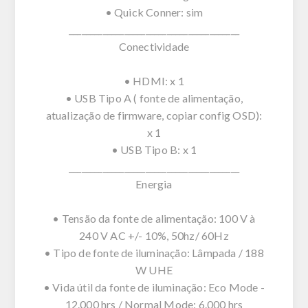
• Quick Conner: sim
________________________________________
Conectividade
• HDMI: x 1
• USB Tipo A ( fonte de alimentação,
atualização de firmware, copiar config OSD):
x 1
• USB Tipo B: x 1
________________________________________
Energia
• Tensão da fonte de alimentação: 100 V à
240 V AC +/- 10%, 50hz/ 60Hz
• Tipo de fonte de iluminação: Lâmpada / 188
W UHE
• Vida útil da fonte de iluminação: Eco Mode -
12.000 hrs / Normal Mode: 6.000 hrs