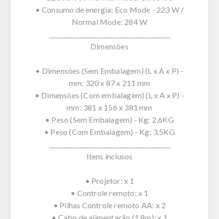
• Consumo de energia: Eco Mode - 223 W /
Normal Mode: 284 W
________________________________________
Dimensões
• Dimensões (Sem Embalagem) (L x A x P) -
mm: 320 x 87 x 211 mm
• Dimensões (Com embalagem) (L x A x P) -
mm: 381 x 156 x 381 mm
• Peso (Sem Embalagem) - Kg: 2,6KG
• Peso (Com Embalagem) - Kg: 3,5KG
________________________________________
Itens inclusos
• Projetor: x 1
• Controle remoto: x 1
• Pilhas Controle remoto AA: x 2
• Cabo de alimentação (1,8m): x 1