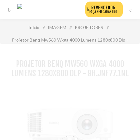
REVENDEDOR
FAÇA SEU CADASTRO
Início
/
IMAGEM
/
PROJETORES
/
Projetor Benq Mw560 Wxga 4000 Lumens 1280x800 Dlp -
9h.Jnf77.1nl
PROJETOR BENQ MW560 WXGA 4000
LUMENS 1280X800 DLP - 9H.JNF77.1NL