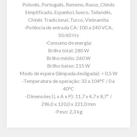
Polonês, Português, Romeno, Russo, Chinês
Simplificado, Espanhol, Sueco, Tailandês,
Chinês Tradicional, Turco, Vietnamita
-Potência de entrada CA: 100 a 240 VCA,
50/60 Hz
-Consumo de energia:
Brilho total: 280 W
Brilho médio: 260 W
Brilho baixo: 215 W
Modo de espera (lâmpada desligada): < 0,5 W
-Temperatura de operação: 32 a 104°F / 0 a
40°C
-Dimensões (L x A x P): 11,7 x 4,7 x 8,7" /
296,0 x 120,0 x 221,0 mm
-Peso: 2,3 kg