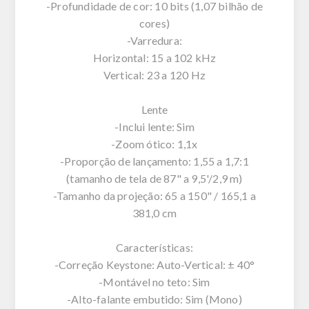
-Profundidade de cor: 10 bits (1,07 bilhão de
cores)
-Varredura:
Horizontal: 15 a 102 kHz
Vertical: 23 a 120 Hz
Lente
-Inclui lente: Sim
-Zoom ótico: 1,1x
-Proporção de lançamento: 1,55 a 1,7:1
(tamanho de tela de 87" a 9,5'/2,9 m)
-Tamanho da projeção: 65 a 150" / 165,1 a
381,0 cm
Características:
-Correção Keystone: Auto-Vertical: ± 40°
-Montável no teto: Sim
-Alto-falante embutido: Sim (Mono)