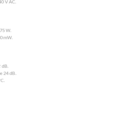
40 V AC.
75 W.
00 mW.
 dB.
 24 dB.
°C.