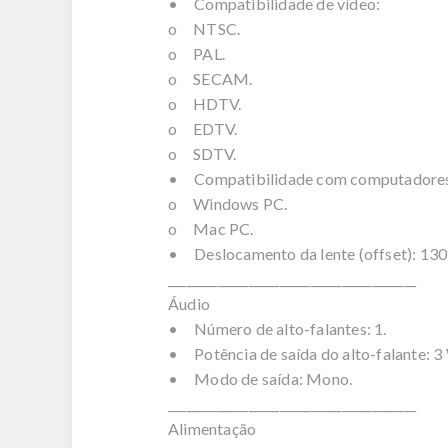
• Compatibilidade de vídeo:
o NTSC.
o PAL.
o SECAM.
o HDTV.
o EDTV.
o SDTV.
• Compatibilidade com computadore
o Windows PC.
o Mac PC.
• Deslocamento da lente (offset): 13
________________________________________
Áudio
• Número de alto-falantes: 1.
• Potência de saída do alto-falante: 3
• Modo de saída: Mono.
________________________________________
Alimentação