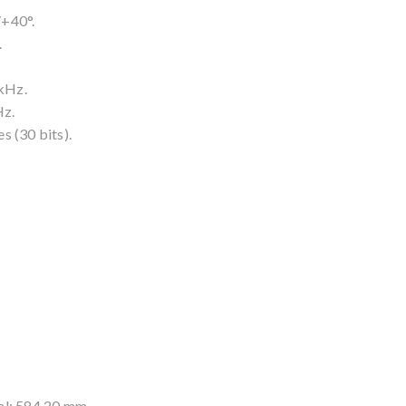
/+40°.
.
kHz.
Hz.
s (30 bits).
l: 584.20 mm.