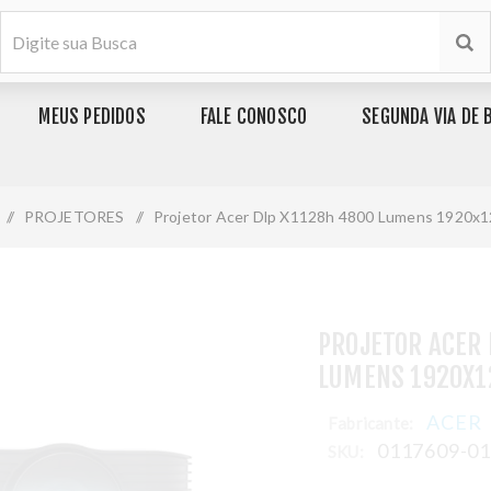
MEUS PEDIDOS
FALE CONOSCO
SEGUNDA VIA DE 
/
PROJETORES
/
Projetor Acer Dlp X1128h 4800 Lumens 1920x1
PROJETOR ACER 
LUMENS 1920X1
ACER
Fabricante:
0117609-0
SKU: