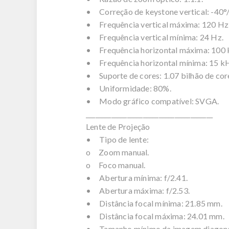
• Correção de keystone vertical: -40°
• Frequência vertical máxima: 120 Hz
• Frequência vertical mínima: 24 Hz.
• Frequência horizontal máxima: 100 
• Frequência horizontal mínima: 15 k
• Suporte de cores: 1.07 bilhão de core
• Uniformidade: 80%.
• Modo gráfico compatível: SVGA.
________________________________________
Lente de Projeção
• Tipo de lente:
o Zoom manual.
o Foco manual.
• Abertura mínima: f/2.41.
• Abertura máxima: f/2.53.
• Distância focal mínima: 21.85 mm.
• Distância focal máxima: 24.01 mm.
• Tamanho mínimo da imagem diagona