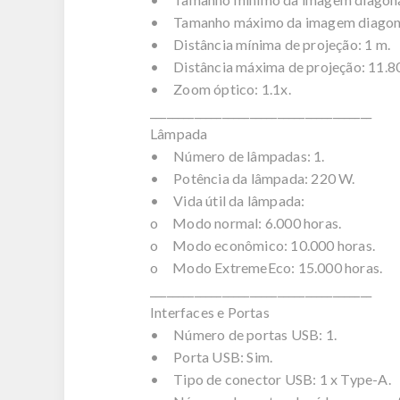
• Tamanho máximo da imagem diagonal
• Distância mínima de projeção: 1 m.
• Distância máxima de projeção: 11.8
• Zoom óptico: 1.1x.
________________________________________
Lâmpada
• Número de lâmpadas: 1.
• Potência da lâmpada: 220 W.
• Vida útil da lâmpada:
o Modo normal: 6.000 horas.
o Modo econômico: 10.000 horas.
o Modo ExtremeEco: 15.000 horas.
________________________________________
Interfaces e Portas
• Número de portas USB: 1.
• Porta USB: Sim.
• Tipo de conector USB: 1 x Type-A.