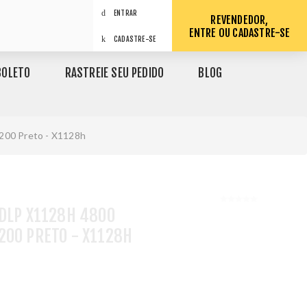
ENTRAR
REVENDEDOR,
ENTRE OU CADASTRE-SE
CADASTRE-SE
BOLETO
RASTREIE SEU PEDIDO
BLOG
200 Preto - X1128h
DLP X1128H 4800
200 PRETO - X1128H
1