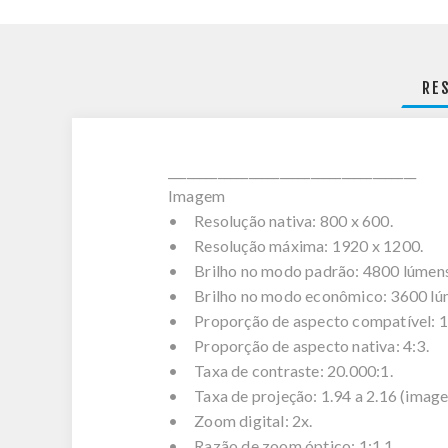
RE
________________________________________
Imagem
• Resolução nativa: 800 x 600.
• Resolução máxima: 1920 x 1200.
• Brilho no modo padrão: 4800 lúmens
• Brilho no modo econômico: 3600 lú
• Proporção de aspecto compatível: 1
• Proporção de aspecto nativa: 4:3.
• Taxa de contraste: 20.000:1.
• Taxa de projeção: 1.94 a 2.16 (imag
• Zoom digital: 2x.
• Razão de zoom óptico: 1:1.1.