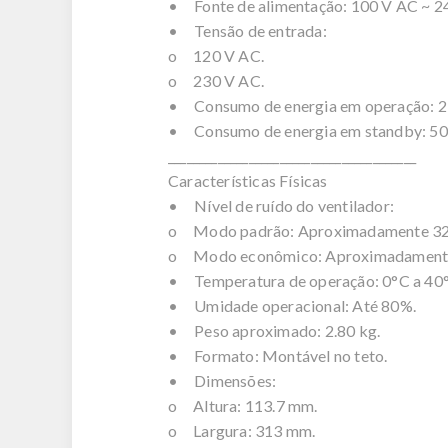
• Fonte de alimentação: 100 V AC ~ 2
• Tensão de entrada:
o 120 V AC.
o 230 V AC.
• Consumo de energia em operação: 2
• Consumo de energia em standby: 5
________________________________________
Características Físicas
• Nível de ruído do ventilador:
o Modo padrão: Aproximadamente 32
o Modo econômico: Aproximadamente
• Temperatura de operação: 0°C a 40
• Umidade operacional: Até 80%.
• Peso aproximado: 2.80 kg.
• Formato: Montável no teto.
• Dimensões:
o Altura: 113.7 mm.
o Largura: 313 mm.