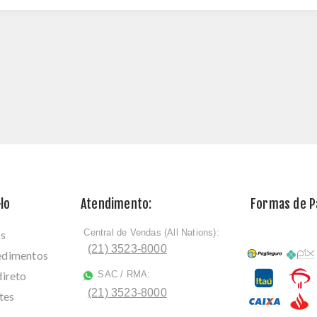
lo
Atendimento:
Formas de 
Central de Vendas (All Nations):
os
ﾠ
(21) 3523-8000
cedimentos
direto
SAC / RMA:
ﾠ
(21) 3523-8000
tes