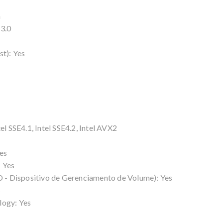
m
 3.0
st): Yes
el SSE4.1, Intel SSE4.2, Intel AVX2
es
 Yes
- Dispositivo de Gerenciamento de Volume): Yes
s
logy: Yes