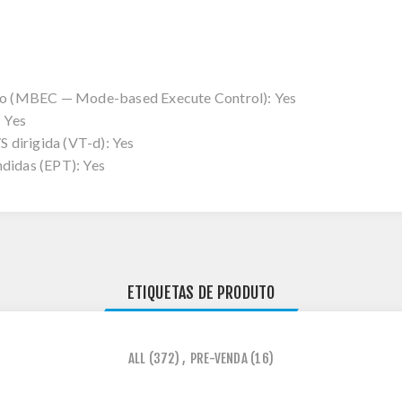
o (MBEC — Mode-based Execute Control): Yes
: Yes
S dirigida (VT-d): Yes
ndidas (EPT): Yes
ETIQUETAS DE PRODUTO
ALL
(372)
,
PRE-VENDA
(16)