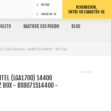
ENTRAR
REVENDEDOR,
ENTRE OU CADASTRE-SE
CADASTRE-SE
BOLETO
RASTREIE SEU PEDIDO
BLOG
 I5 2,50 Ghz Box - Bx8071514400 - 14ª Ger
TEL (LGA1700) 14400
HZ BOX - BX8071514400 -
1