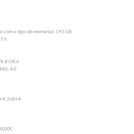
 com o tipo de memória): 192 GB
T/s
76.8 GB/s
MI): 4.0
6+4, 2x8+4
 2020C