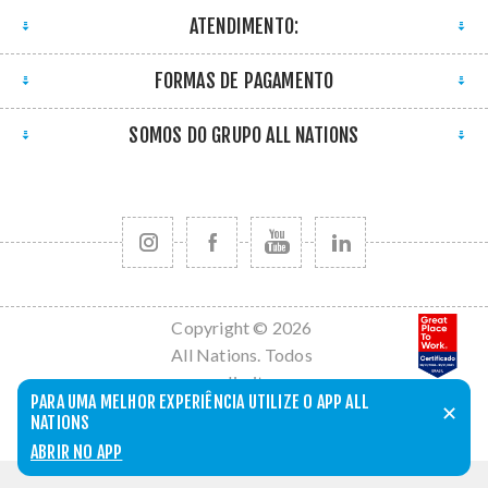
ATENDIMENTO:
FORMAS DE PAGAMENTO
SOMOS DO GRUPO ALL NATIONS
Copyright © 2026
All Nations. Todos
os direitos
PARA UMA MELHOR EXPERIÊNCIA UTILIZE O APP ALL
reservados.
✕
NATIONS
Powered by
nopCommerce
ABRIR NO APP