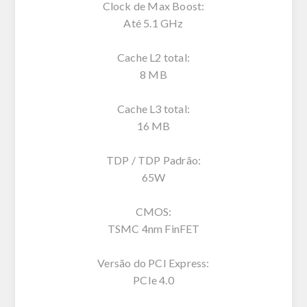
Clock de Max Boost:
Até 5.1 GHz
Cache L2 total:
8 MB
Cache L3 total:
16 MB
TDP / TDP Padrão:
65W
CMOS:
TSMC 4nm FinFET
Versão do PCI Express:
PCIe 4.0